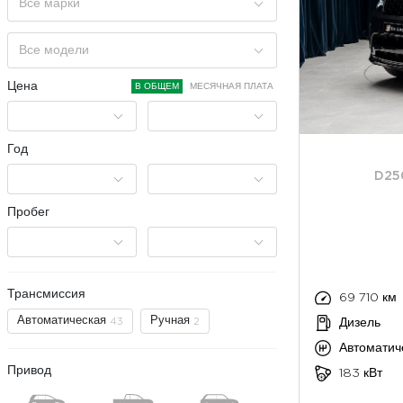
Все марки
Все модели
Цена
В ОБЩЕМ
МЕСЯЧНАЯ ПЛАТА
Год
D25
Пробег
Трансмиссия
69 710 км
Автоматическая
Ручная
43
2
Дизель
Автоматич
Привод
183 кВт