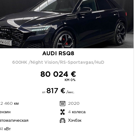
AUDI RSQ8
600HK /Night Vision/RS-Sportavgas/HuD
80 024 €
KM 0%
817 €
от
/мес.
32 460 км
2020
ензин
4 колеса
втоматическая
Хэчбэк
41 кВт