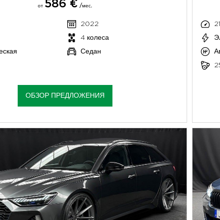
586 €
от
/мес.
2022
2
4 колеса
Э
еская
Седан
А
2
ОБЗОР ПРЕДЛОЖЕНИЯ