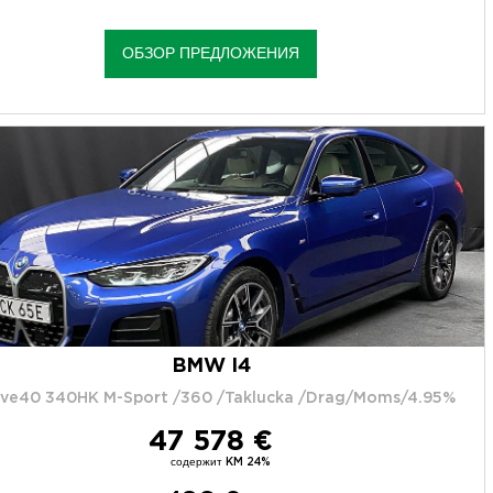
ОБЗОР ПРЕДЛОЖЕНИЯ
BMW I4
ive40 340HK M-Sport /360 /Taklucka /Drag/Moms/4.95%
47 578 €
содержит KM 24%