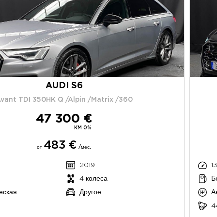
AUDI S6
vant TDI 350HK Q /Alpin /Matrix /360
47 300 €
KM 0%
483 €
от
/мес.
2019
1
4 колеса
Б
еская
Другое
А
4