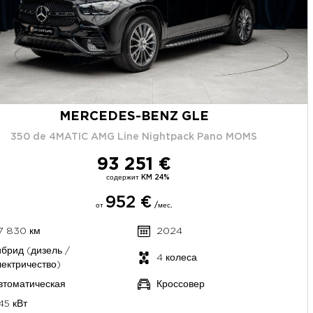
MERCEDES-BENZ GLE
350 de 4MATIC AMG Line Nightpack Pano MOMS
93 251 €
содержит KM 24%
952 €
от
/мес.
7 830 км
2024
ибрид (дизель /
4 колеса
лектричество)
втоматическая
Кроссовер
45 кВт