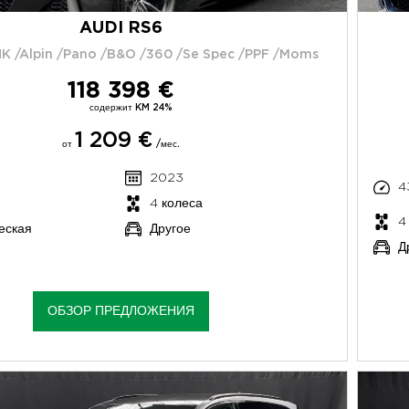
AUDI RS6
K /Alpin /Pano /B&O /360 /Se Spec /PPF /Moms
118 398 €
содержит KM 24%
1 209 €
от
/мес.
2023
4
4 колеса
4
еская
Другое
Д
ОБЗОР ПРЕДЛОЖЕНИЯ