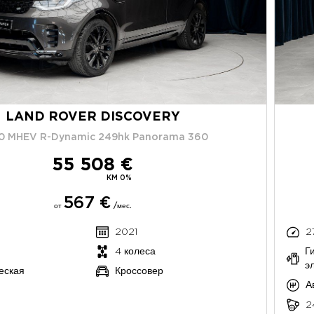
LAND ROVER DISCOVERY
0 MHEV R-Dynamic 249hk Panorama 360
55 508 €
KM 0%
567 €
от
/мес.
2021
2
4 колеса
Г
э
еская
Кроссовер
А
2