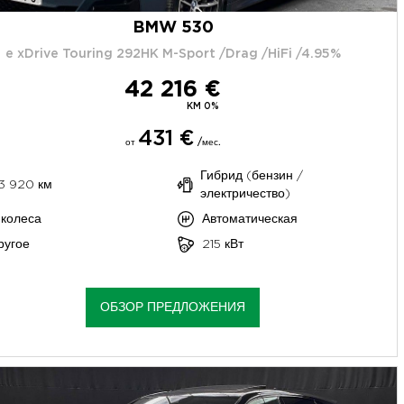
BMW 530
e xDrive Touring 292HK M-Sport /Drag /HiFi /4.95%
42 216 €
KM 0%
431 €
от
/мес.
Гибрид (бензин /
3 920 км
электричество)
 колеса
Автоматическая
ругое
215 кВт
ОБЗОР ПРЕДЛОЖЕНИЯ