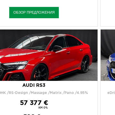
ОБЗОР ПРЕДЛОЖЕНИЯ
AUDI RS3
HK /RS-Design /Massage /Matrix /Pano /4.95%
eDr
57 377 €
KM 0%