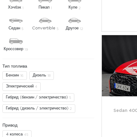
Хэчбэк
Пикап
Купе
1
1
2
Седан
Convertible
Другое
5
5
12
Кроссовер
19
Тип топлива
Бензин
Дизель
16
18
Электрический
4
Гибрид (бензин / электричество)
5
Гибрид (дизель / электричество)
2
Sedan 400
Привод
4 колеса
45