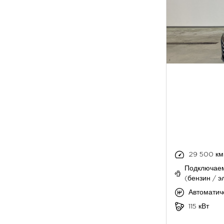
29 500 км
Подключае
(бензин / э
Автоматич
115 кВт