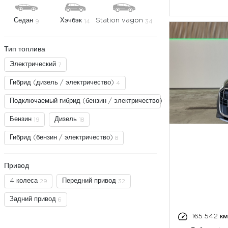
Седан
Хэчбэк
Station vagon
9
14
34
Тип топлива
Электрический
7
Гибрид (дизель / электричество)
4
Подключаемый гибрид (бензин / электричество)
11
Бензин
Дизель
19
18
Гибрид (бензин / электричество)
8
Привод
4 колеса
Передний привод
29
32
Задний привод
6
165 542 км