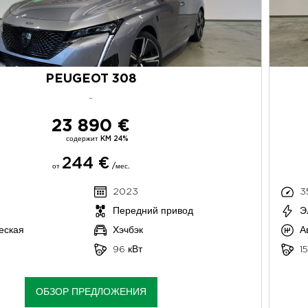
PEUGEOT 308
-
23 890 €
содержит KM 24%
244 €
от
/мес.
2023
3
Передний привод
Э
еская
Хэчбэк
А
96 кВт
1
ОБЗОР ПРЕДЛОЖЕНИЯ