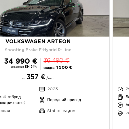
VOLKSWAGEN ARTEON
Shooting Brake E-Hybrid R-Line
34 990 €
36 490 €
содержит KM 24%
1 500 €
скидка:
357 €
от
/мес.
2023
2
мый гибрид
Б
Передний привод
лектричество)
А
еская
Station vagon
2