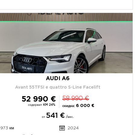
AUDI A6
Avant 55TFSI e quattro S-Line Facelift
52 990 €
58 990 €
содержит KM 24%
6 000 €
скидка:
541 €
от
/мес.
 973 км
2024