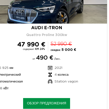
AUDI E-TRON
Quattro Proline 300kw
47 990 €
52 990 €
содержит KM 24%
5 000 €
скидка:
490 €
от
/мес.
5 925 км
2021
лектрический
4 колеса
втоматическая
Station vagon
58 кВт
ОБЗОР ПРЕДЛОЖЕНИЯ