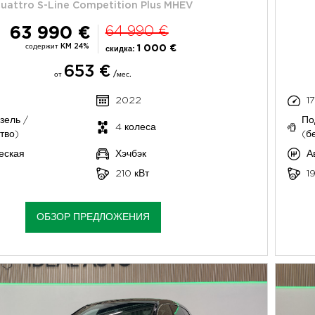
uattro S-Line Competition Plus MHEV
63 990 €
64 990 €
содержит KM 24%
1 000 €
скидка:
653 €
от
/мес.
2022
1
зель /
По
4 колеса
тво)
(б
еская
Хэчбэк
А
210 кВт
1
ОБЗОР ПРЕДЛОЖЕНИЯ