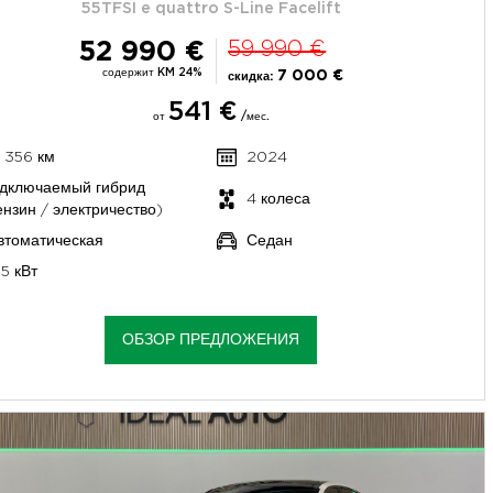
55TFSI e quattro S-Line Facelift
52 990 €
59 990 €
содержит KM 24%
7 000 €
скидка:
541 €
от
/мес.
7 356 км
2024
дключаемый гибрид
4 колеса
ензин / электричество)
втоматическая
Седан
95 кВт
ОБЗОР ПРЕДЛОЖЕНИЯ