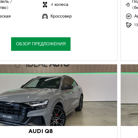
зель /
По
4 колеса
тво)
(б
еская
Кроссовер
А
1
ОБЗОР ПРЕДЛОЖЕНИЯ
AUDI Q8