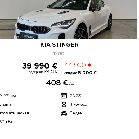
KIA STINGER
T-GDI
39 990 €
44 990 €
содержит KM 24%
5 000 €
скидка:
408 €
от
/мес.
9 271 км
2023
ензин
4 колеса
втоматическая
Седан
69 кВт