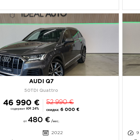
AUDI Q7
50TDI Quattro
46 990 €
52 990 €
содержит KM 24%
6 000 €
скидка:
480 €
от
/мес.
2022
9