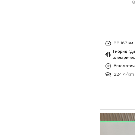
Q
88 167 км
Гибрид (ди
электричес
Автоматич
224 g/km