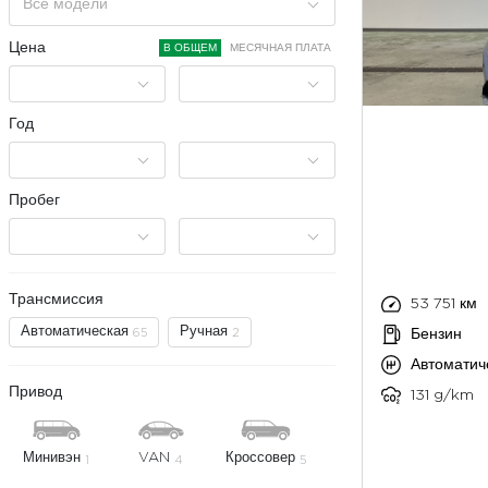
Все модели
Цена
В ОБЩЕМ
МЕСЯЧНАЯ ПЛАТА
Год
Пробег
Трансмиссия
53 751 км
Автоматическая
Ручная
65
2
Бензин
Автоматич
Привод
131 g/km
Минивэн
VAN
Кроссовер
1
4
5