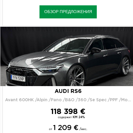
ОБЗОР ПРЕДЛОЖЕНИЯ
AUDI RS6
Avant 600HK /Alpin /Pano /B&O /360 /Se Spec /PPF /Moms
118 398 €
содержит KM 24%
1 209 €
от
/мес.