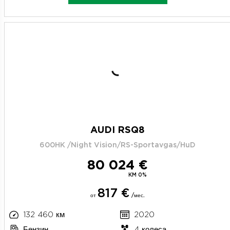
AUDI RSQ8
600HK /Night Vision/RS-Sportavgas/HuD
80 024 €
KM 0%
817 €
от
/мес.
132 460 км
2020
Бензин
4 колеса