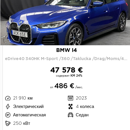
BMW I4
eDrive40 340HK M-Sport /360 /Taklucka /Drag/Moms/4.95%
47 578 €
содержит KM 24%
486 €
от
/мес.
21 910 км
2023
Электрический
4 колеса
Автоматическая
Седан
250 кВт