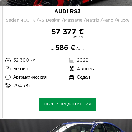
AUDI RS3
Sedan 400HK /RS-Design /Massage /Matrix /Pano /4.95%
57 377 €
KM 0%
586 €
от
/мес.
32 380 км
2022
Бензин
4 колеса
Автоматическая
Седан
294 кВт
ОБЗОР ПРЕДЛОЖЕНИЯ