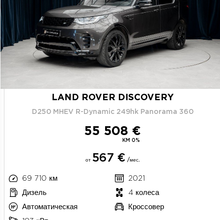
LAND ROVER DISCOVERY
D250 MHEV R-Dynamic 249hk Panorama 360
55 508 €
KM 0%
567 €
от
/мес.
69 710 км
2021
Дизель
4 колеса
Автоматическая
Кроссовер