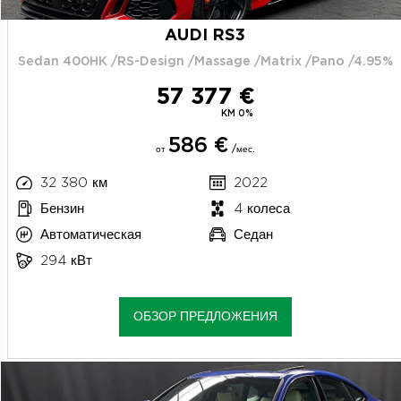
AUDI RS3
Sedan 400HK /RS-Design /Massage /Matrix /Pano /4.95%
57 377 €
KM 0%
586 €
от
/мес.
32 380 км
2022
Бензин
4 колеса
Автоматическая
Седан
294 кВт
ОБЗОР ПРЕДЛОЖЕНИЯ