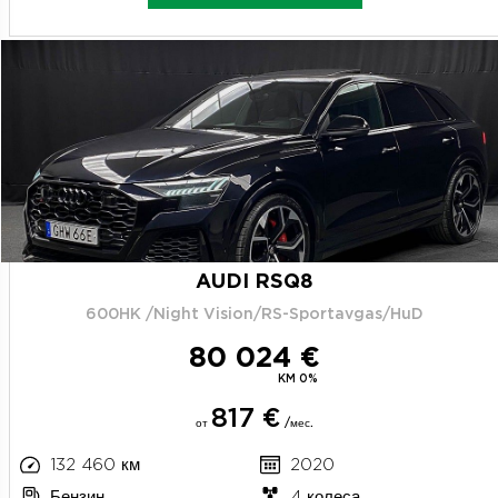
AUDI RSQ8
600HK /Night Vision/RS-Sportavgas/HuD
80 024 €
KM 0%
817 €
от
/мес.
132 460 км
2020
Бензин
4 колеса