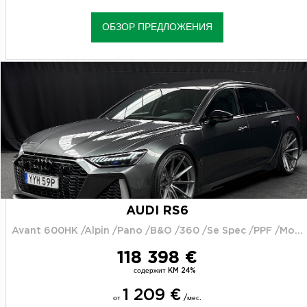
ОБЗОР ПРЕДЛОЖЕНИЯ
AUDI RS6
Avant 600HK /Alpin /Pano /B&O /360 /Se Spec /PPF /Moms
118 398 €
содержит KM 24%
1 209 €
от
/мес.