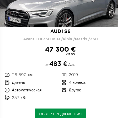
AUDI S6
Avant TDI 350HK Q /Alpin /Matrix /360
47 300 €
KM 0%
483 €
от
/мес.
116 590 км
2019
Дизель
4 колеса
Автоматическая
Другое
257 кВт
ОБЗОР ПРЕДЛОЖЕНИЯ