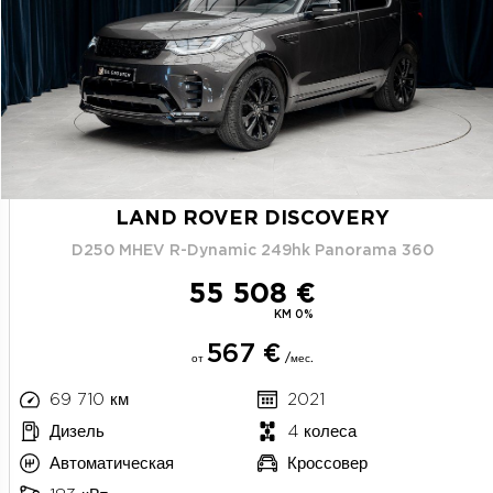
LAND ROVER DISCOVERY
D250 MHEV R-Dynamic 249hk Panorama 360
55 508 €
KM 0%
567 €
от
/мес.
69 710 км
2021
Дизель
4 колеса
Автоматическая
Кроссовер