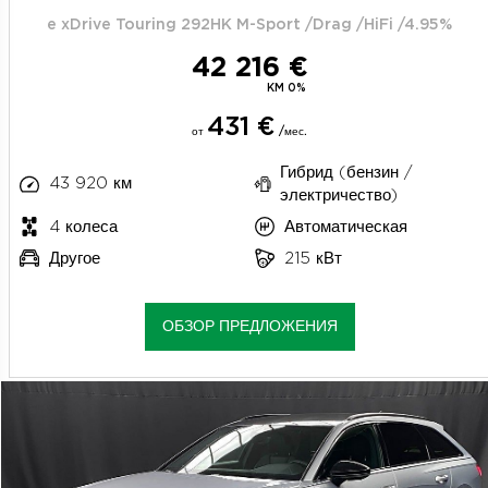
e xDrive Touring 292HK M-Sport /Drag /HiFi /4.95%
42 216 €
KM 0%
431 €
от
/мес.
Гибрид (бензин /
43 920 км
электричество)
4 колеса
Автоматическая
Другое
215 кВт
ОБЗОР ПРЕДЛОЖЕНИЯ