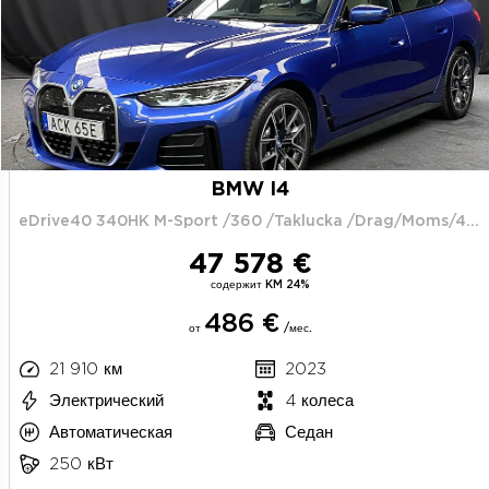
BMW I4
eDrive40 340HK M-Sport /360 /Taklucka /Drag/Moms/4.95%
47 578 €
содержит KM 24%
486 €
от
/мес.
21 910 км
2023
Электрический
4 колеса
Автоматическая
Седан
250 кВт