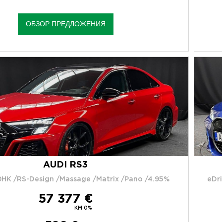
ОБЗОР ПРЕДЛОЖЕНИЯ
AUDI RS3
HK /RS-Design /Massage /Matrix /Pano /4.95%
eDr
57 377 €
KM 0%