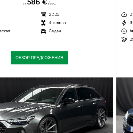
586 €
от
/мес.
2022
2
4 колеса
Э
еская
Седан
А
2
ОБЗОР ПРЕДЛОЖЕНИЯ