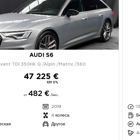
AUDI S6
vant TDI 350HK Q /Alpin /Matrix /360
47 225 €
KM 0%
482 €
от
/мес.
2019
1
4 колеса
Б
еская
Другое
А
4