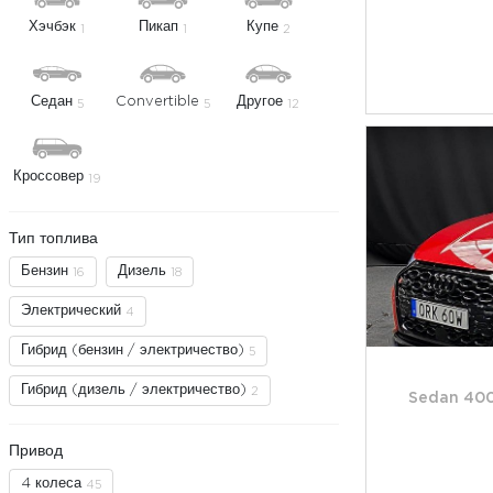
Хэчбэк
Пикап
Купе
1
1
2
Седан
Convertible
Другое
5
5
12
Кроссовер
19
Тип топлива
Бензин
Дизель
16
18
Электрический
4
Гибрид (бензин / электричество)
5
Гибрид (дизель / электричество)
2
Sedan 400
Привод
4 колеса
45