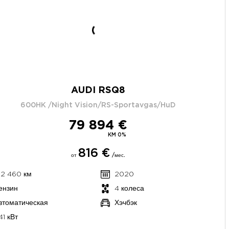
AUDI RSQ8
600HK /Night Vision/RS-Sportavgas/HuD
79 894 €
KM 0%
816 €
от
/мес.
32 460 км
2020
ензин
4 колеса
втоматическая
Хэчбэк
41 кВт