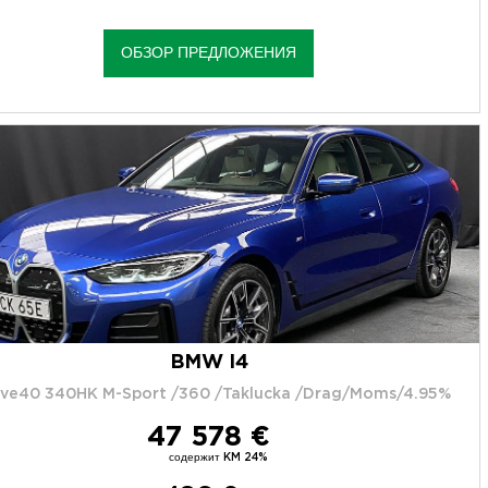
ОБЗОР ПРЕДЛОЖЕНИЯ
BMW I4
ive40 340HK M-Sport /360 /Taklucka /Drag/Moms/4.95%
47 578 €
содержит KM 24%