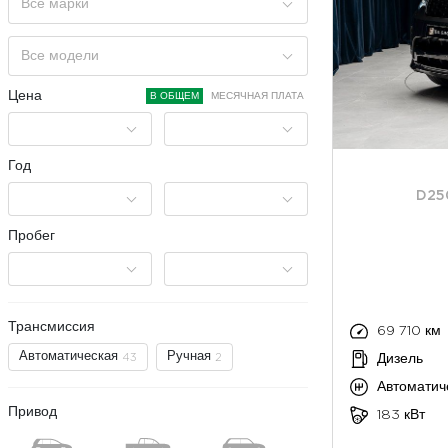
Все марки
Все модели
Цена
В ОБЩЕМ
МЕСЯЧНАЯ ПЛАТА
Год
D25
Пробег
Трансмиссия
69 710 км
Автоматическая
Ручная
43
2
Дизель
Автоматич
Привод
183 кВт