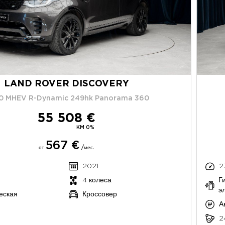
LAND ROVER DISCOVERY
0 MHEV R-Dynamic 249hk Panorama 360
55 508 €
KM 0%
567 €
от
/мес.
2021
2
4 колеса
Г
э
еская
Кроссовер
А
2