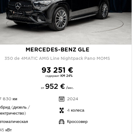
MERCEDES-BENZ GLE
350 de 4MATIC AMG Line Nightpack Pano MOMS
93 251 €
содержит KM 24%
952 €
от
/мес.
7 830 км
2024
ибрид (дизель /
4 колеса
лектричество)
втоматическая
Кроссовер
45 кВт