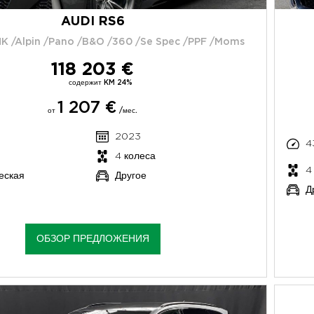
AUDI RS6
K /Alpin /Pano /B&O /360 /Se Spec /PPF /Moms
118 203 €
содержит KM 24%
1 207 €
от
/мес.
2023
4
4 колеса
4
еская
Другое
Д
ОБЗОР ПРЕДЛОЖЕНИЯ