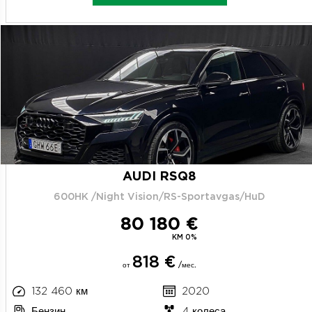
AUDI RSQ8
600HK /Night Vision/RS-Sportavgas/HuD
80 180 €
KM 0%
818 €
от
/мес.
132 460 км
2020
Бензин
4 колеса