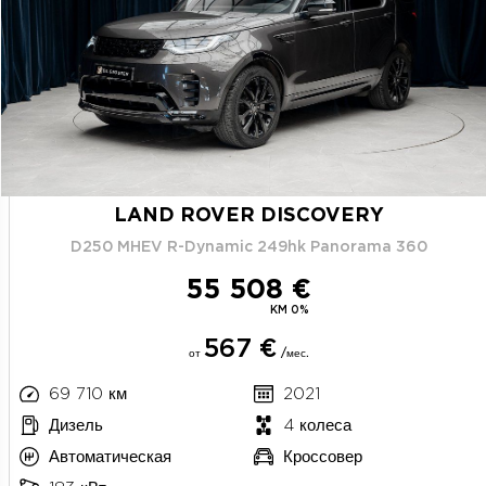
LAND ROVER DISCOVERY
D250 MHEV R-Dynamic 249hk Panorama 360
55 508 €
KM 0%
567 €
от
/мес.
69 710 км
2021
Дизель
4 колеса
Автоматическая
Кроссовер