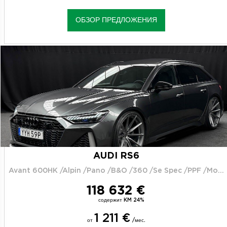
ОБЗОР ПРЕДЛОЖЕНИЯ
AUDI RS6
Avant 600HK /Alpin /Pano /B&O /360 /Se Spec /PPF /Moms
118 632 €
содержит KM 24%
1 211 €
от
/мес.