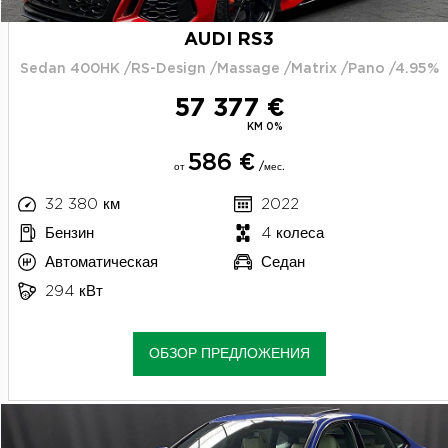
AUDI RS3
Sedan 400HK /RS-Design /Massage /Matrix /Pano /4.95%
57 377 €
KM 0%
586 €
от
/мес.
32 380 км
2022
Бензин
4 колеса
Автоматическая
Седан
294 кВт
ОБЗОР ПРЕДЛОЖЕНИЯ