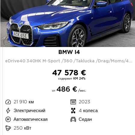
BMW I4
eDrive40 340HK M-Sport /360 /Taklucka /Drag/Moms/4.95%
47 578 €
содержит KM 24%
486 €
от
/мес.
21 910 км
2023
Электрический
4 колеса
Автоматическая
Седан
250 кВт