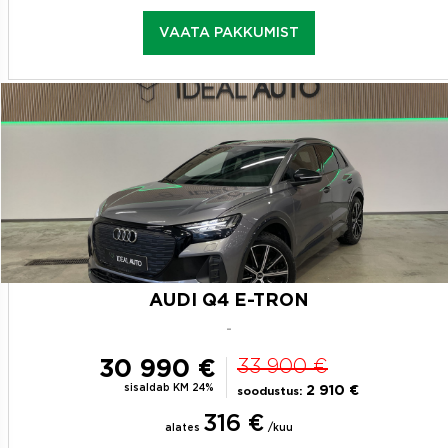
VAATA PAKKUMIST
AUDI Q4 E-TRON
-
30 990 €
33 900 €
sisaldab KM 24%
2 910 €
soodustus:
316 €
alates
/kuu