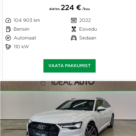
224 €
alates
/kuu
104 903 km
2022
Bensiin
Esivedu
Automaat
Sedaan
110 kW
VAATA PAKKUMIST