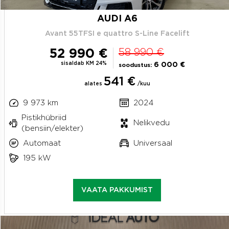
AUDI A6
Avant 55TFSI e quattro S-Line Facelift
52 990 €
58 990 €
sisaldab KM 24%
6 000 €
soodustus:
541 €
alates
/kuu
9 973 km
2024
Pistikhübriid
Nelikvedu
(bensiin/elekter)
Automaat
Universaal
195 kW
VAATA PAKKUMIST