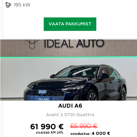
195 kW
VAATA PAKKUMIST
AUDI A6
Avant 2.0TDI Quattro
61 990 €
65 990 €
sisaldab KM 24%
4 000 €
soodustus: