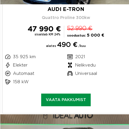
AUDI E-TRON
Quattro Proline 300kw
47 990 €
52 990 €
sisaldab KM 24%
5 000 €
soodustus:
490 €
alates
/kuu
35 925 km
2021
Elekter
Nelikvedu
Automaat
Universaal
158 kW
VAATA PAKKUMIST