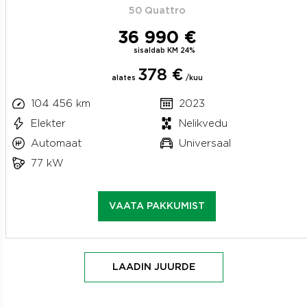
50 Quattro
36 990 €
sisaldab KM 24%
378 €
alates
/kuu
104 456 km
2023
Elekter
Nelikvedu
Automaat
Universaal
77 kW
VAATA PAKKUMIST
LAADIN JUURDE