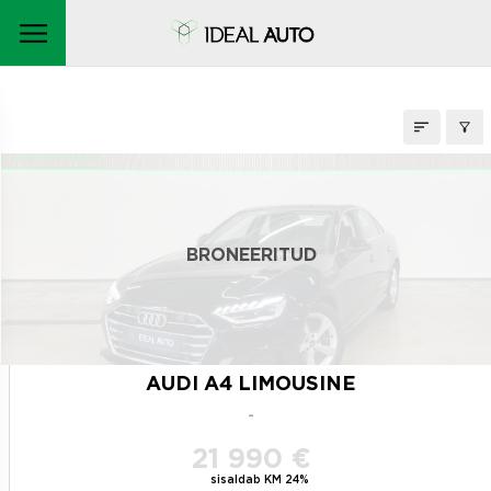
LAOAUTOD
broneeritud
BRONEERITUD
AUDI A4 LIMOUSINE
-
21 990 €
sisaldab KM 24%