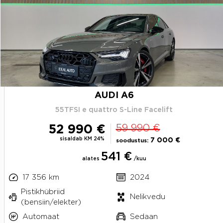
AUDI A6
55TFSI e quattro S-Line Facelift
52 990 €
59 990 €
sisaldab KM 24%
7 000 €
soodustus:
541 €
alates
/kuu
17 356 km
2024
Pistikhübriid
Nelikvedu
(bensiin/elekter)
Automaat
Sedaan