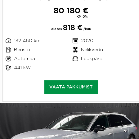
80 180 €
KM 0%
818 €
alates
/kuu
132 460 km
2020
Bensiin
Nelikvedu
Automaat
Luukpära
441 kW
VAATA PAKKUMIST