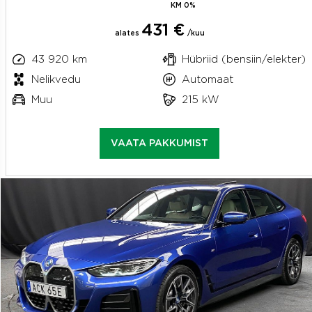
KM 0%
431 €
alates
/kuu
43 920 km
Hübriid (bensiin/elekter)
Nelikvedu
Automaat
Muu
215 kW
VAATA PAKKUMIST