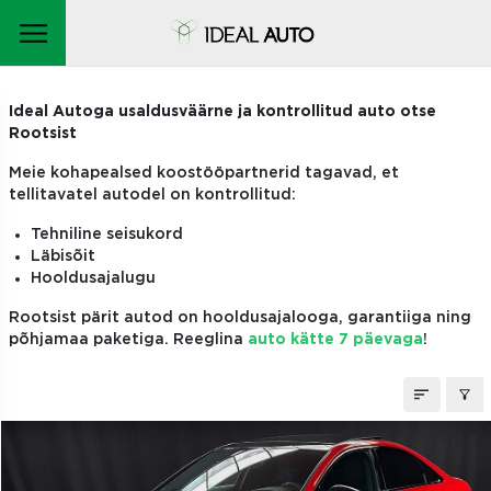
TELLITAVAD AUTOD
Ideal Autoga usaldusväärne ja kontrollitud auto otse
Rootsist
Meie kohapealsed koostööpartnerid tagavad, et
tellitavatel autodel on kontrollitud:
Tehniline seisukord
Läbisõit
Hooldusajalugu
Rootsist pärit autod on hooldusajalooga, garantiiga ning
põhjamaa paketiga. Reeglina
auto kätte 7 päevaga
!