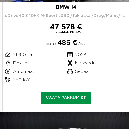
BMW I4
eDrive40 340HK M-Sport /360 /Taklucka /Drag/Moms/4.95%
47 578 €
sisaldab KM 24%
486 €
alates
/kuu
21 910 km
2023
Elekter
Nelikvedu
Automaat
Sedaan
250 kW
VAATA PAKKUMIST