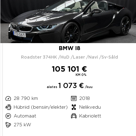
BMW I8
Roadster 374HK /HuD /Laser /Navi /Sv-Såld
105 101 €
KM 0%
1 073 €
alates
/kuu
28 790 km
2018
Hübriid (bensiin/elekter)
Nelikvedu
Automaat
Kabriolett
275 kW