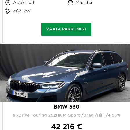
Automaat
Maastur
404 kW
VAATA PAKKUMIST
BMW 530
e xDrive Touring 292HK M-Sport /Drag /HiFi /4.95%
42 216 €