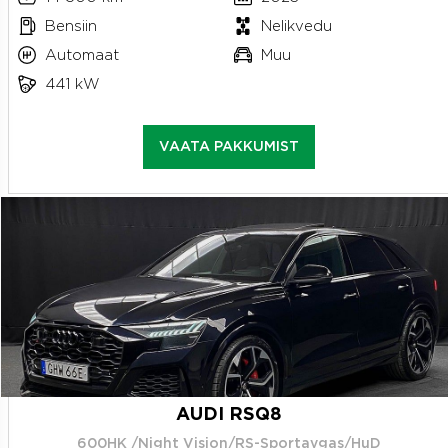
Bensiin
Nelikvedu
Automaat
Muu
441 kW
VAATA PAKKUMIST
AUDI RSQ8
600HK /Night Vision/RS-Sportavgas/HuD