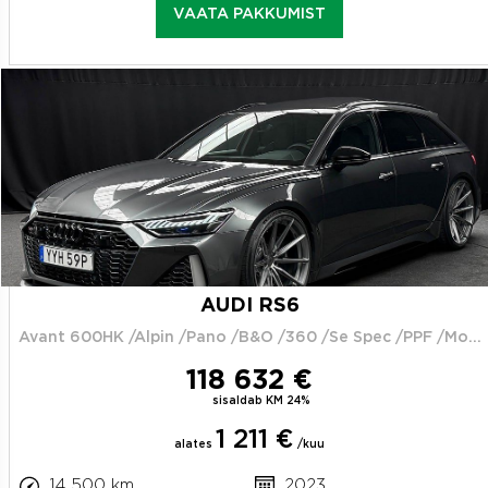
VAATA PAKKUMIST
AUDI RS6
Avant 600HK /Alpin /Pano /B&O /360 /Se Spec /PPF /Moms
118 632 €
sisaldab KM 24%
1 211 €
alates
/kuu
14 500 km
2023