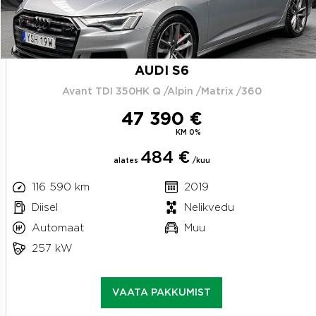
AUDI S6
Avant TDI 350HK Q /Alpin /Matrix /360
47 390 €
KM 0%
484 €
alates
/kuu
116 590 km
2019
Diisel
Nelikvedu
Automaat
Muu
257 kW
VAATA PAKKUMIST