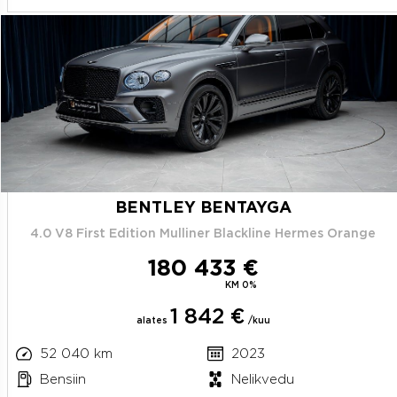
BENTLEY BENTAYGA
4.0 V8 First Edition Mulliner Blackline Hermes Orange
180 433 €
KM 0%
1 842 €
alates
/kuu
52 040 km
2023
Bensiin
Nelikvedu