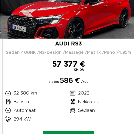
AUDI RS3
Sedan 400HK /RS-Design /Massage /Matrix /Pano /4.95%
57 377 €
KM 0%
586 €
alates
/kuu
32 380 km
2022
Bensiin
Nelikvedu
Automaat
Sedaan
294 kW