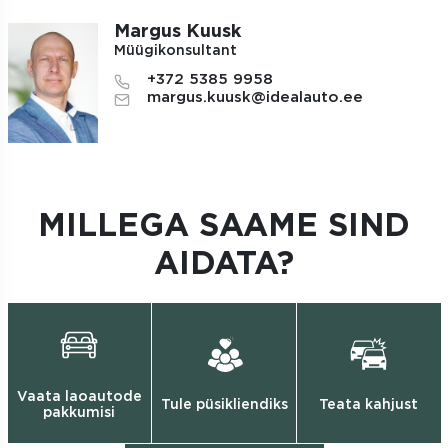
Margus Kuusk
Müügikonsultant
+372 5385 9958
margus.kuusk@idealauto.ee
MILLEGA SAAME SIND
AIDATA?
Vaata laoautode
Tule püsikliendiks
Teata kahjust
pakkumisi