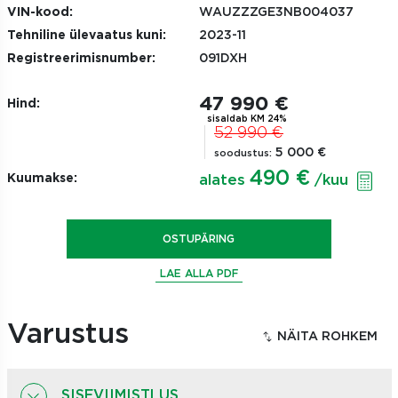
VIN-kood:
WAUZZZGE3NB004037
Tehniline ülevaatus kuni:
2023-11
Registreerimisnumber:
091DXH
47 990 €
Hind:
sisaldab KM 24%
52 990 €
5 000 €
soodustus:
490 €
Kuumakse:
alates
/kuu
OSTUPÄRING
LAE ALLA PDF
Varustus
SISEVIIMISTLUS