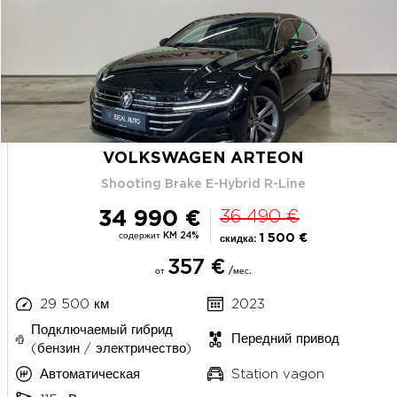
VOLKSWAGEN ARTEON
Shooting Brake E-Hybrid R-Line
34 990 €
36 490 €
содержит KM 24%
1 500 €
скидка:
357 €
от
/мес.
29 500 км
2023
Подключаемый гибрид
Передний привод
(бензин / электричество)
Автоматическая
Station vagon