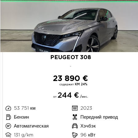
PEUGEOT 308
-
23 890 €
содержит KM 24%
244 €
от
/мес.
53 751 км
2023
11
Бензин
Передний привод
Автоматическая
Хэчбэк
131 g/km
96 кВт