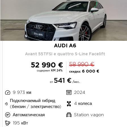
AUDI A6
Avant 55TFSI e quattro S-Line Facelift
52 990 €
58 990 €
содержит KM 24%
6 000 €
скидка:
541 €
от
/мес.
9 973 км
2024
Подключаемый гибрид
4 колеса
(бензин / электричество)
Автоматическая
Station vagon
195 кВт