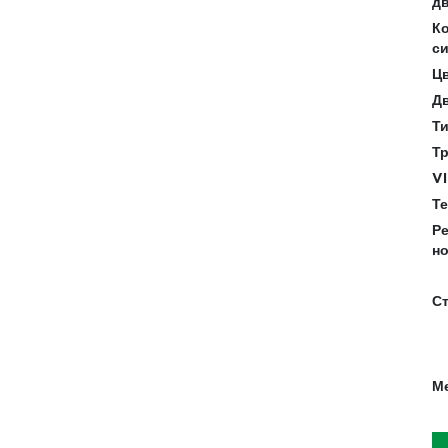
дв
К
си
Цв
Дв
Ти
Тр
VI
Те
Р
н
Ст
Ме