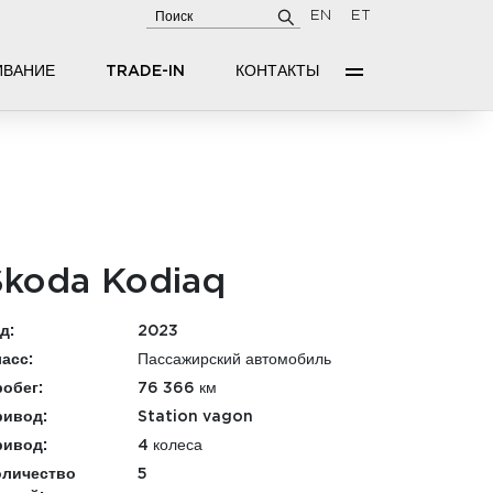
EN
ET
ИВАНИЕ
TRADE-IN
КОНТАКТЫ
Skoda Kodiaq
д:
2023
асс:
Пассажирский автомобиль
обег:
76 366 км
ривод:
Station vagon
ривод:
4 колеса
оличество
5