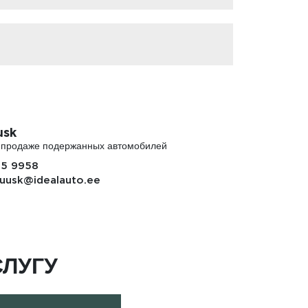
usk
о продаже подержанных автомобилей
85 9958
uusk@idealauto.ee
ЛУГУ