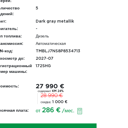
ерей:
оличество
5
дений:
ет:
Dark gray metallik
игатель:
-
п топлива:
Дизель
ансмиссия:
Автоматическая
N-код:
TMBLJ7NS8P8534713
хосмотр до:
2027-07
егистрационный
172SHG
омер машины:
27 990 €
оимость:
содержит KM 24%
28 990 €
1 000 €
скидка:
286 €
сячная плата:
от
/мес.