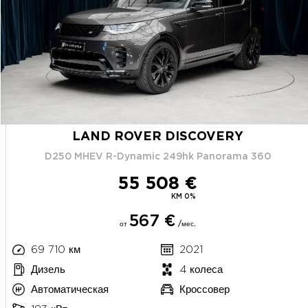
LAND ROVER DISCOVERY
D250 MHEV R-Dynamic 249hk Panorama 360
55 508 €
KM 0%
567 €
от
/мес.
69 710 км
2021
Дизель
4 колеса
Автоматическая
Кроссовер