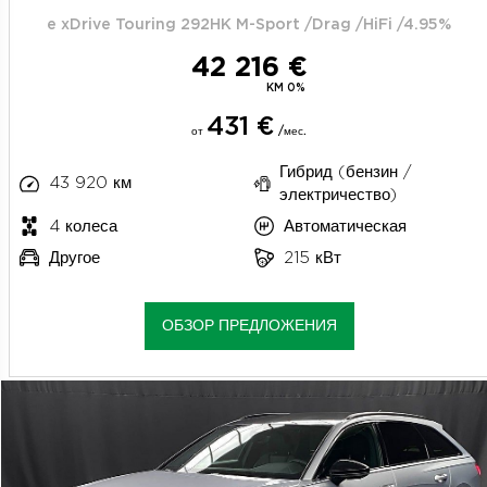
e xDrive Touring 292HK M-Sport /Drag /HiFi /4.95%
42 216 €
KM 0%
431 €
от
/мес.
Гибрид (бензин /
43 920 км
электричество)
4 колеса
Автоматическая
Другое
215 кВт
ОБЗОР ПРЕДЛОЖЕНИЯ