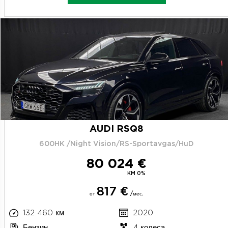
AUDI RSQ8
600HK /Night Vision/RS-Sportavgas/HuD
80 024 €
KM 0%
817 €
от
/мес.
132 460 км
2020
Бензин
4 колеса