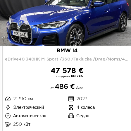
BMW I4
eDrive40 340HK M-Sport /360 /Taklucka /Drag/Moms/4.95%
47 578 €
содержит KM 24%
486 €
от
/мес.
21 910 км
2023
Электрический
4 колеса
Автоматическая
Седан
250 кВт