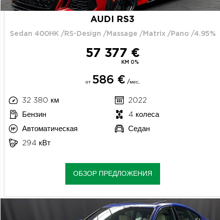
AUDI RS3
Sedan 400HK /RS-Design /Massage /Matrix /Pano /4.95%
57 377 €
KM 0%
586 €
от
/мес.
32 380 км
2022
Бензин
4 колеса
Автоматическая
Седан
294 кВт
ОБЗОР ПРЕДЛОЖЕНИЯ