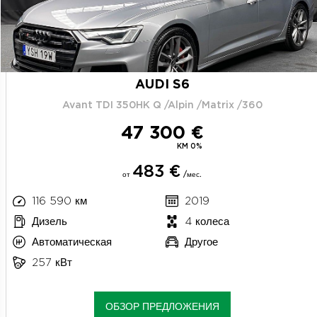
AUDI S6
Avant TDI 350HK Q /Alpin /Matrix /360
47 300 €
KM 0%
483 €
от
/мес.
116 590 км
2019
Дизель
4 колеса
Автоматическая
Другое
257 кВт
ОБЗОР ПРЕДЛОЖЕНИЯ