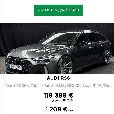
ОБЗОР ПРЕДЛОЖЕНИЯ
AUDI RS6
Avant 600HK /Alpin /Pano /B&O /360 /Se Spec /PPF /Moms
118 398 €
содержит KM 24%
1 209 €
от
/мес.