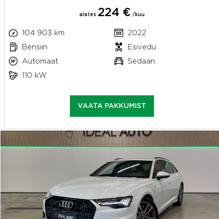
224 €
alates
/kuu
104 903 km
2022
Bensiin
Esivedu
Automaat
Sedaan
110 kW
VAATA PAKKUMIST