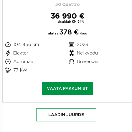
50 Quattro
36 990 €
sisaldab KM 24%
378 €
alates
/kuu
104 456 km
2023
Elekter
Nelikvedu
Automaat
Universaal
77 kW
VAATA PAKKUMIST
LAADIN JUURDE