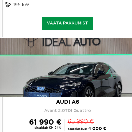
195 kW
VAATA PAKKUMIST
AUDI A6
Avant 2.0TDI Quattro
61 990 €
65 990 €
sisaldab KM 24%
4 000 €
soodustus: