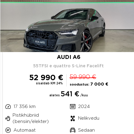
AUDI A6
55TFSI e quattro S-Line Facelift
52 990 €
59 990 €
sisaldab KM 24%
7 000 €
soodustus:
541 €
alates
/kuu
17 356 km
2024
Pistikhübriid
Nelikvedu
(bensiin/elekter)
Automaat
Sedaan