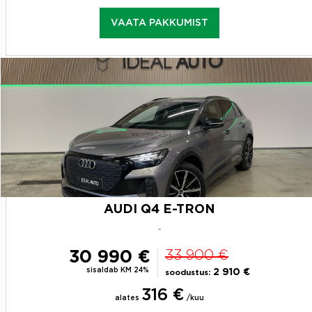
VAATA PAKKUMIST
AUDI Q4 E-TRON
-
30 990 €
33 900 €
sisaldab KM 24%
2 910 €
soodustus:
316 €
alates
/kuu