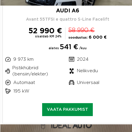
AUDI A6
Avant 55TFSI e quattro S-Line Facelift
52 990 €
58 990 €
sisaldab KM 24%
6 000 €
soodustus:
541 €
alates
/kuu
9 973 km
2024
Pistikhübriid
Nelikvedu
(bensiin/elekter)
Automaat
Universaal
195 kW
VAATA PAKKUMIST