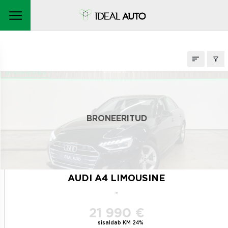
LAOAUTOD
broneeritud
BRONEERITUD
AUDI A4 LIMOUSINE
-
21 990 €
sisaldab KM 24%