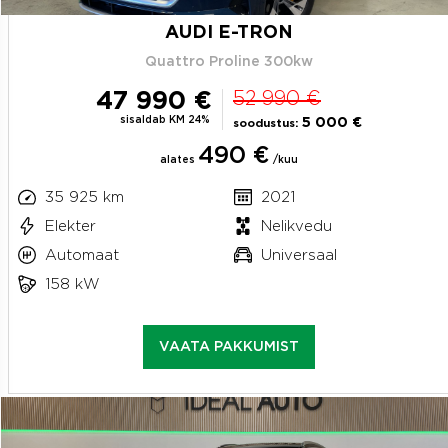
AUDI E-TRON
Quattro Proline 300kw
47 990 €
52 990 €
sisaldab KM 24%
5 000 €
soodustus:
490 €
alates
/kuu
35 925 km
2021
Elekter
Nelikvedu
Automaat
Universaal
158 kW
VAATA PAKKUMIST