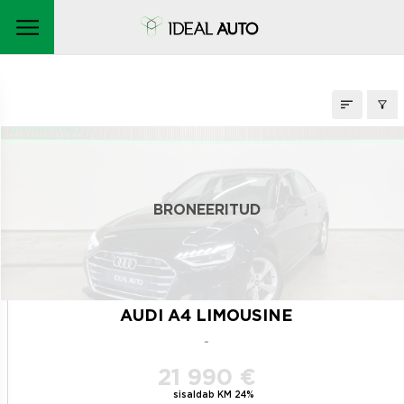
LAOAUTOD
broneeritud
BRONEERITUD
AUDI A4 LIMOUSINE
-
21 990 €
sisaldab KM 24%