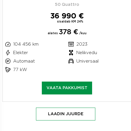
50 Quattro
36 990 €
sisaldab KM 24%
378 €
alates
/kuu
104 456 km
2023
Elekter
Nelikvedu
Automaat
Universaal
77 kW
VAATA PAKKUMIST
LAADIN JUURDE