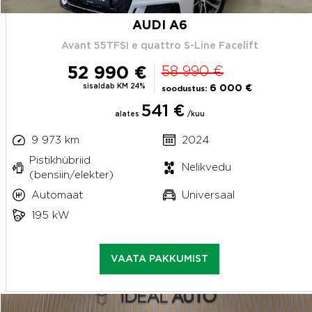
AUDI A6
Avant 55TFSI e quattro S-Line Facelift
52 990 €
58 990 €
sisaldab KM 24%
6 000 €
soodustus:
541 €
alates
/kuu
9 973 km
2024
Pistikhübriid
Nelikvedu
(bensiin/elekter)
Automaat
Universaal
195 kW
VAATA PAKKUMIST