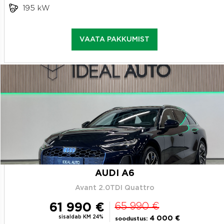
195 kW
VAATA PAKKUMIST
AUDI A6
Avant 2.0TDI Quattro
61 990 €
65 990 €
sisaldab KM 24%
4 000 €
soodustus: