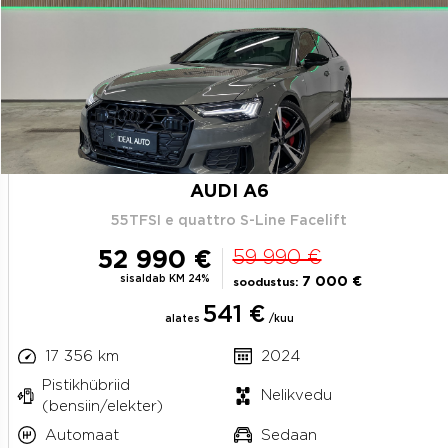
AUDI A6
55TFSI e quattro S-Line Facelift
52 990 €
59 990 €
sisaldab KM 24%
7 000 €
soodustus:
541 €
alates
/kuu
17 356 km
2024
Pistikhübriid
Nelikvedu
(bensiin/elekter)
Automaat
Sedaan