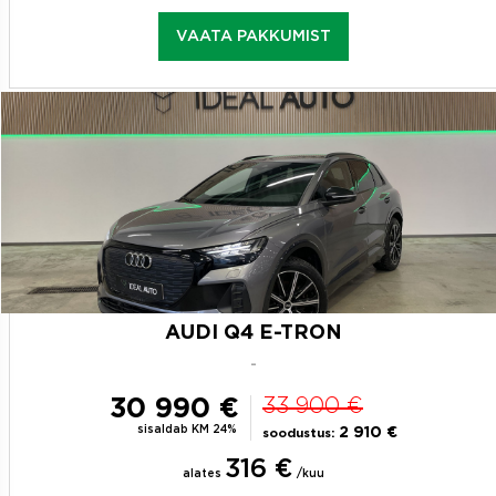
VAATA PAKKUMIST
AUDI Q4 E-TRON
-
30 990 €
33 900 €
sisaldab KM 24%
2 910 €
soodustus:
316 €
alates
/kuu