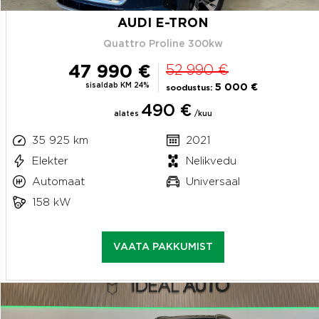
AUDI E-TRON
Quattro Proline 300kw
47 990 €
52 990 €
sisaldab KM 24%
5 000 €
soodustus:
490 €
alates
/kuu
35 925 km
2021
Elekter
Nelikvedu
Automaat
Universaal
158 kW
VAATA PAKKUMIST