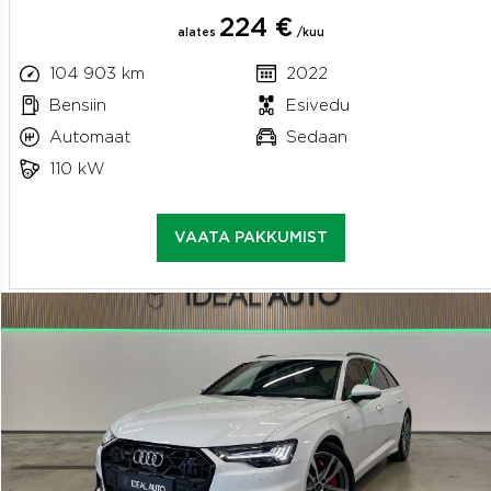
224 €
alates
/kuu
104 903 km
2022
Bensiin
Esivedu
Automaat
Sedaan
110 kW
VAATA PAKKUMIST