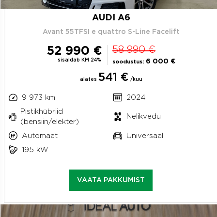
AUDI A6
Avant 55TFSI e quattro S-Line Facelift
52 990 €
58 990 €
sisaldab KM 24%
6 000 €
soodustus:
541 €
alates
/kuu
9 973 km
2024
Pistikhübriid
Nelikvedu
(bensiin/elekter)
Automaat
Universaal
195 kW
VAATA PAKKUMIST