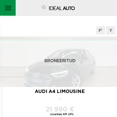
LAOAUTOD
broneeritud
BRONEERITUD
AUDI A4 LIMOUSINE
-
21 990 €
sisaldab KM 24%