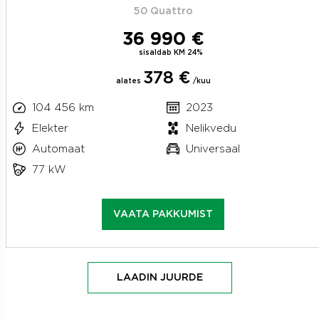
50 Quattro
36 990 €
sisaldab KM 24%
378 €
alates
/kuu
104 456 km
2023
Elekter
Nelikvedu
Automaat
Universaal
77 kW
VAATA PAKKUMIST
LAADIN JUURDE