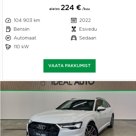
224 €
alates
/kuu
104 903 km
2022
Bensiin
Esivedu
Automaat
Sedaan
110 kW
VAATA PAKKUMIST