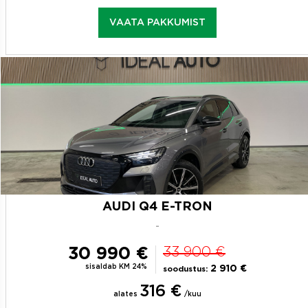
VAATA PAKKUMIST
AUDI Q4 E-TRON
-
30 990 €
33 900 €
sisaldab KM 24%
2 910 €
soodustus:
316 €
alates
/kuu