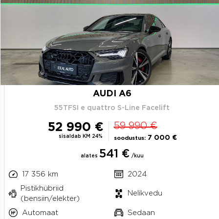
AUDI A6
55TFSI e quattro S-Line Facelift
52 990 €
59 990 €
sisaldab KM 24%
7 000 €
soodustus:
541 €
alates
/kuu
17 356 km
2024
Pistikhübriid
Nelikvedu
(bensiin/elekter)
Automaat
Sedaan