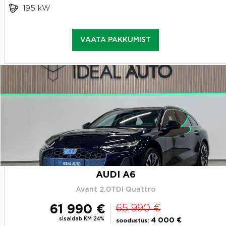
195 kW
VAATA PAKKUMIST
AUDI A6
Avant 2.0TDI Quattro
61 990 €
65 990 €
sisaldab KM 24%
4 000 €
soodustus: