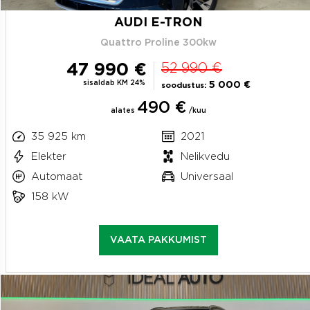
AUDI E-TRON
Quattro Proline 300kw
47 990 €
52 990 €
sisaldab KM 24%
5 000 €
soodustus:
490 €
alates
/kuu
35 925 km
2021
Elekter
Nelikvedu
Automaat
Universaal
158 kW
VAATA PAKKUMIST