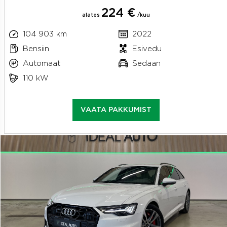
224 €
alates
/kuu
104 903 km
2022
Bensiin
Esivedu
Automaat
Sedaan
110 kW
VAATA PAKKUMIST