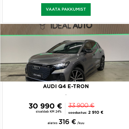
VAATA PAKKUMIST
AUDI Q4 E-TRON
-
30 990 €
33 900 €
sisaldab KM 24%
2 910 €
soodustus:
316 €
alates
/kuu