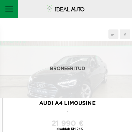
LAOAUTOD
broneeritud
BRONEERITUD
AUDI A4 LIMOUSINE
-
21 990 €
sisaldab KM 24%