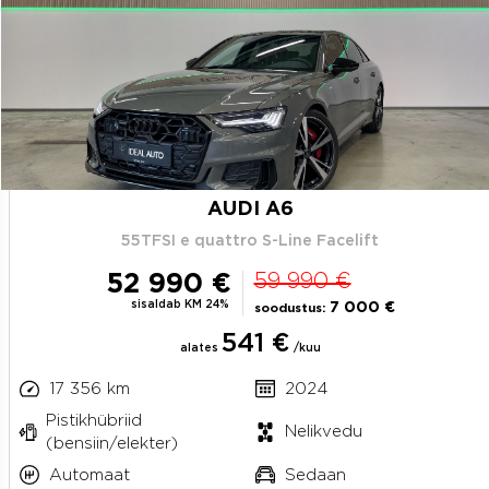
AUDI A6
55TFSI e quattro S-Line Facelift
52 990 €
59 990 €
sisaldab KM 24%
7 000 €
soodustus:
541 €
alates
/kuu
17 356 km
2024
Pistikhübriid
Nelikvedu
(bensiin/elekter)
Automaat
Sedaan