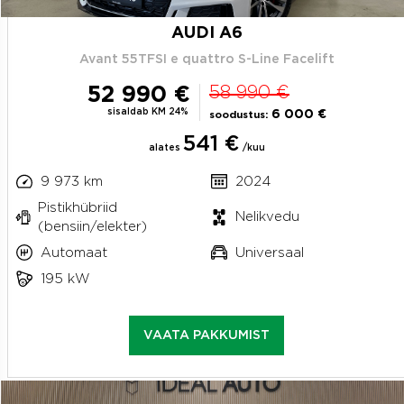
AUDI A6
Avant 55TFSI e quattro S-Line Facelift
52 990 €
58 990 €
sisaldab KM 24%
6 000 €
soodustus:
541 €
alates
/kuu
9 973 km
2024
Pistikhübriid
Nelikvedu
(bensiin/elekter)
Automaat
Universaal
195 kW
VAATA PAKKUMIST