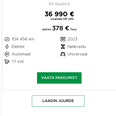
50 Quattro
36 990 €
sisaldab KM 24%
378 €
alates
/kuu
104 456 km
2023
Elekter
Nelikvedu
Automaat
Universaal
77 kW
VAATA PAKKUMIST
LAADIN JUURDE