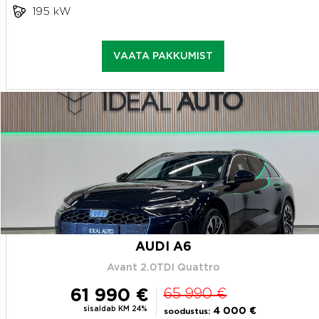
195 kW
VAATA PAKKUMIST
AUDI A6
Avant 2.0TDI Quattro
61 990 €
65 990 €
sisaldab KM 24%
4 000 €
soodustus: