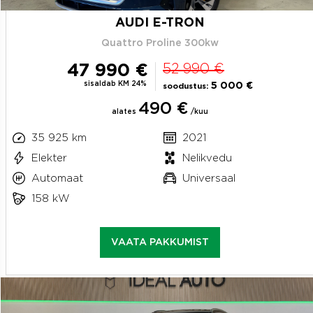
AUDI E-TRON
Quattro Proline 300kw
47 990 €
52 990 €
sisaldab KM 24%
5 000 €
soodustus:
490 €
alates
/kuu
35 925 km
2021
Elekter
Nelikvedu
Automaat
Universaal
158 kW
VAATA PAKKUMIST