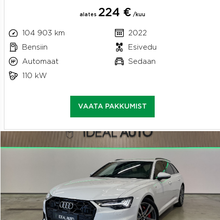
224 €
alates
/kuu
104 903 km
2022
Bensiin
Esivedu
Automaat
Sedaan
110 kW
VAATA PAKKUMIST