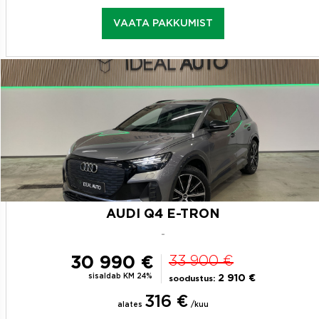
VAATA PAKKUMIST
AUDI Q4 E-TRON
-
30 990 €
33 900 €
sisaldab KM 24%
2 910 €
soodustus:
316 €
alates
/kuu