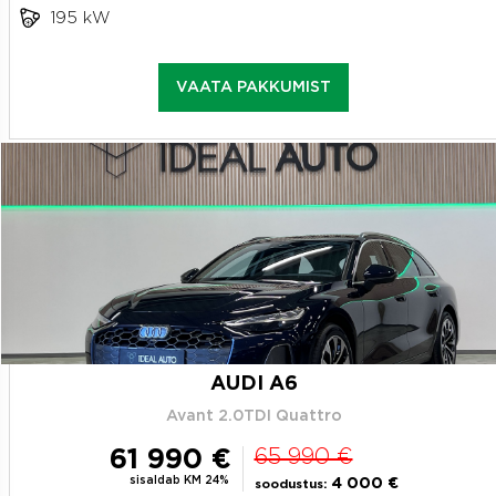
195 kW
VAATA PAKKUMIST
AUDI A6
Avant 2.0TDI Quattro
61 990 €
65 990 €
sisaldab KM 24%
4 000 €
soodustus: