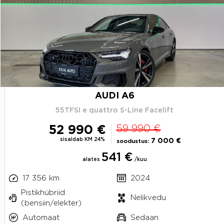
AUDI A6
55TFSI e quattro S-Line Facelift
52 990 €
59 990 €
sisaldab KM 24%
7 000 €
soodustus:
541 €
alates
/kuu
17 356 km
2024
Pistikhübriid
Nelikvedu
(bensiin/elekter)
Automaat
Sedaan