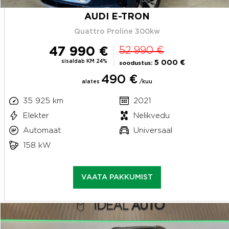
AUDI E-TRON
Quattro Proline 300kw
47 990 €
52 990 €
sisaldab KM 24%
5 000 €
soodustus:
490 €
alates
/kuu
35 925 km
2021
Elekter
Nelikvedu
Automaat
Universaal
158 kW
VAATA PAKKUMIST