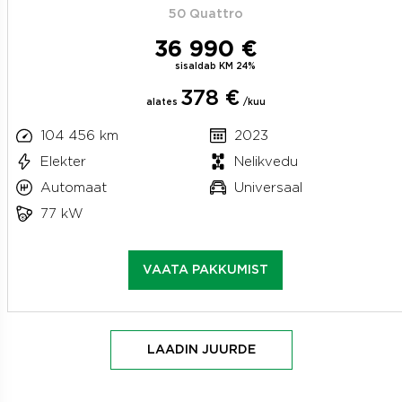
50 Quattro
36 990 €
sisaldab KM 24%
378 €
alates
/kuu
104 456 km
2023
Elekter
Nelikvedu
Automaat
Universaal
77 kW
VAATA PAKKUMIST
LAADIN JUURDE