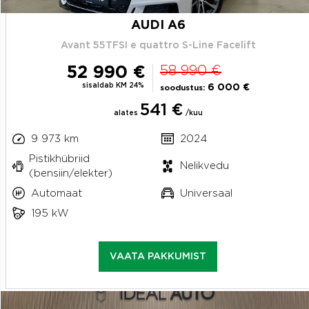
AUDI A6
Avant 55TFSI e quattro S-Line Facelift
52 990 €
58 990 €
sisaldab KM 24%
6 000 €
soodustus:
541 €
alates
/kuu
9 973 km
2024
Pistikhübriid
Nelikvedu
(bensiin/elekter)
Automaat
Universaal
195 kW
VAATA PAKKUMIST