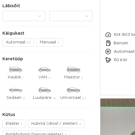
Läbisõit
Käigukast
104 903 
Automaat
Manuaal
65
2
Bensiin
Automaat
Keretüüp
110 kW
Kaubik
VAN
Maastur
1
4
5
Sedaan
Luukpära
Universaal
9
14
34
Kütus
Elekter
Hübriid (diisel / elekter)
7
4
Pistikhübriid (bensiin/elekter)
11