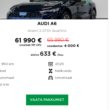
AUDI A6
Avant 2.0TDI Quattro
61 990 €
65 990 €
sisaldab KM 24%
4 000 €
soodustus:
633 €
alates
/kuu
1 950 km
2025
isel
Nelikvedu
utomaat
Universaal
50 kW
VAATA PAKKUMIST