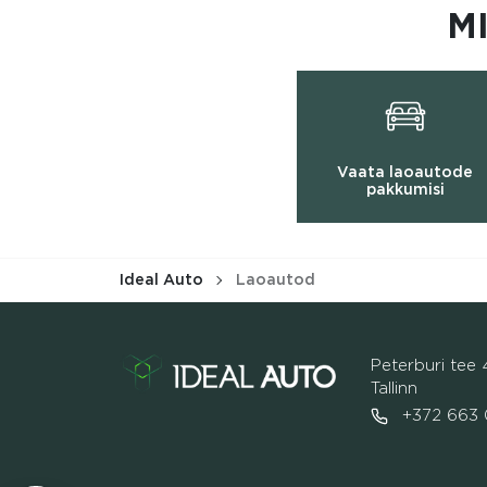
M
Vaata laoautode
pakkumisi
Ideal Auto
Laoautod
Peterburi tee 
Tallinn
+372 663 