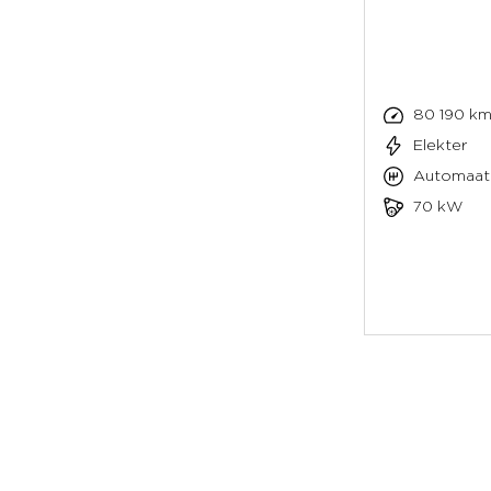
80 190 k
Elekter
Automaat
70 kW