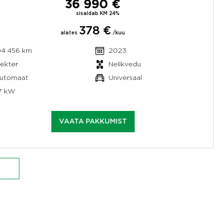
36 990 €
sisaldab KM 24%
378 €
alates
/kuu
04 456 km
2023
lekter
Nelikvedu
utomaat
Universaal
7 kW
VAATA PAKKUMIST