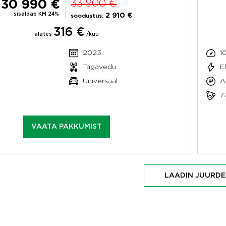
30 990 €
33 900 €
sisaldab KM 24%
2 910 €
soodustus:
316 €
alates
/kuu
m
2023
1
Tagavedu
E
Universaal
A
7
VAATA PAKKUMIST
LAADIN JUURDE