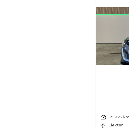
35 925 k
Elekter