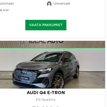
utomaat
Universaal
58 kW
VAATA PAKKUMIST
AUDI Q4 E-TRON
50 Quattro