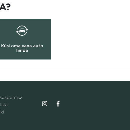
A?
Küsi oma vana auto
hinda
uspoliitika
Instagrammi ikoon
Facebooki ikoo
tika
ki
e