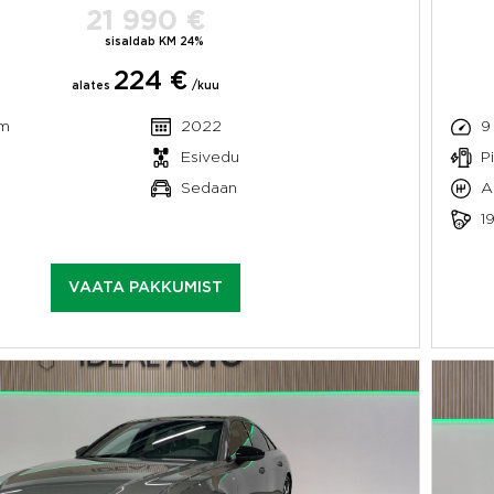
21 990 €
sisaldab KM 24%
224 €
alates
/kuu
km
2022
9
Esivedu
P
Sedaan
A
1
VAATA PAKKUMIST