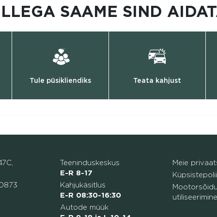
ILLEGA SAAME SIND AIDAT
Tule püsikliendiks
Teata kahjust
47C,
Teeninduskeskus
Meie privaats
E-R 8-17
Küpsistepolii
0873
Kahjukäsitlus
Mootorsõidu
E-R 08:30-16:30
utiliseerimin
Autode müük