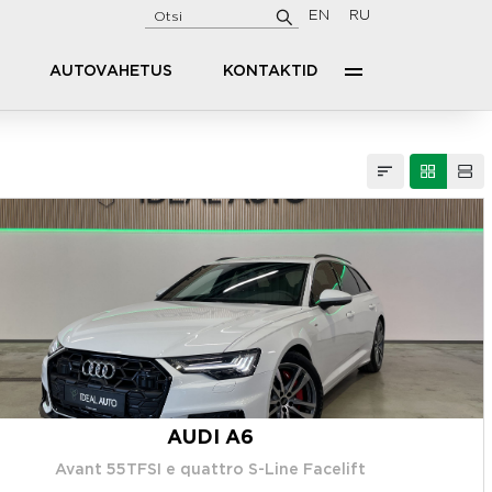
EN
RU
AUTOVAHETUS
KONTAKTID
AUDI A6
Avant 55TFSI e quattro S-Line Facelift