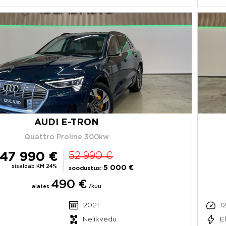
AUDI E-TRON
Quattro Proline 300kw
47 990 €
52 990 €
sisaldab KM 24%
5 000 €
soodustus:
490 €
alates
/kuu
m
2021
1
Nelikvedu
E