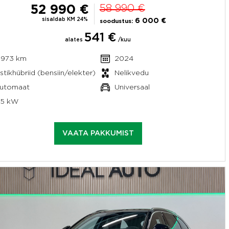
52 990 €
58 990 €
sisaldab KM 24%
6 000 €
soodustus:
541 €
alates
/kuu
 973 km
2024
istikhübriid (bensiin/elekter)
Nelikvedu
utomaat
Universaal
95 kW
VAATA PAKKUMIST