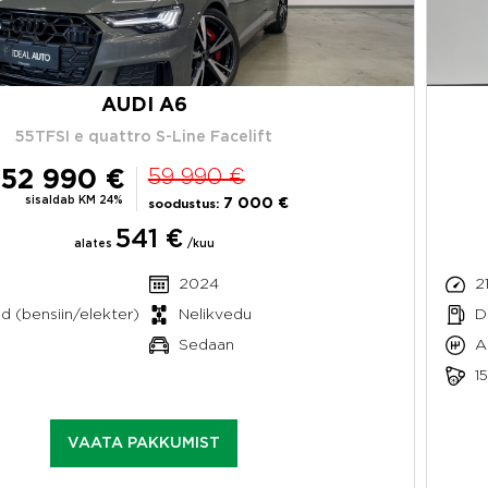
AUDI A6
55TFSI e quattro S-Line Facelift
52 990 €
59 990 €
sisaldab KM 24%
7 000 €
soodustus:
541 €
alates
/kuu
2024
2
id (bensiin/elekter)
Nelikvedu
Di
Sedaan
A
1
VAATA PAKKUMIST