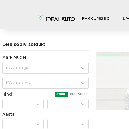
PAKKUMISED
LA
LAOAUTOD
Leia sobiv sõiduk:
broneeritud
Mark Mudel
Kõik margid
Kõik mudelid
Hind
KOKKU
KUUMAKSE
Aasta