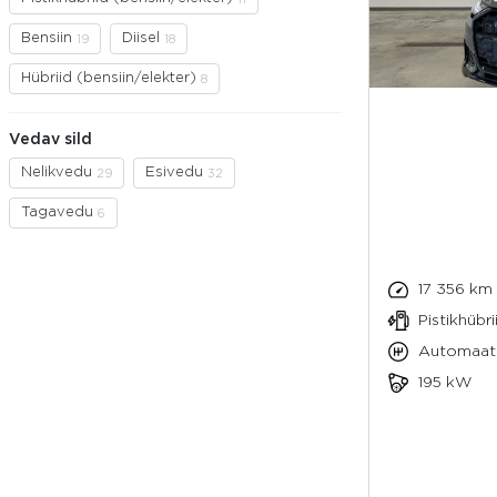
Bensiin
Diisel
19
18
Hübriid (bensiin/elekter)
8
Vedav sild
Nelikvedu
Esivedu
29
32
Tagavedu
6
17 356 km
Pistikhübri
Automaat
195 kW