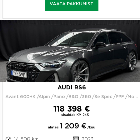
VAATA PAKKUMIST
AUDI RS6
Avant 600HK /Alpin /Pano /B&O /360 /Se Spec /PPF /Moms
118 398 €
sisaldab KM 24%
1 209 €
alates
/kuu
14 500 km
2023