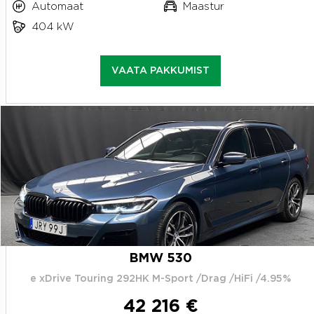
Automaat
Maastur
404 kW
VAATA PAKKUMIST
BMW 530
e xDrive Touring 292HK M-Sport /Drag /HiFi /4.95%
42 216 €