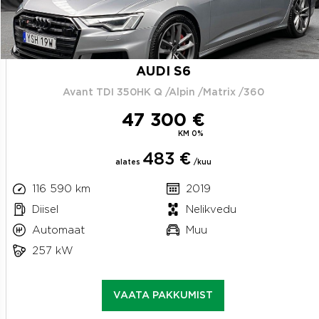
AUDI S6
Avant TDI 350HK Q /Alpin /Matrix /360
47 300 €
KM 0%
483 €
alates
/kuu
116 590 km
2019
Diisel
Nelikvedu
Automaat
Muu
257 kW
VAATA PAKKUMIST