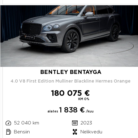
BENTLEY BENTAYGA
4.0 V8 First Edition Mulliner Blackline Hermes Orange
180 075 €
KM 0%
1 838 €
alates
/kuu
52 040 km
2023
Bensiin
Nelikvedu