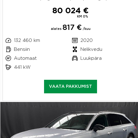
80 024 €
KM 0%
817 €
alates
/kuu
132 460 km
2020
Bensiin
Nelikvedu
Automaat
Luukpära
441 kW
VAATA PAKKUMIST