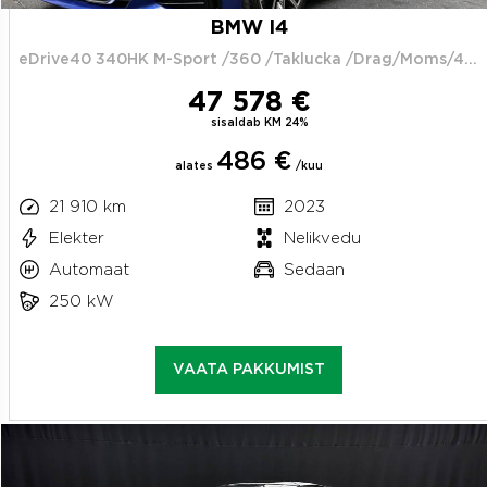
BMW I4
eDrive40 340HK M-Sport /360 /Taklucka /Drag/Moms/4.95%
47 578 €
sisaldab KM 24%
486 €
alates
/kuu
21 910 km
2023
Elekter
Nelikvedu
Automaat
Sedaan
250 kW
VAATA PAKKUMIST