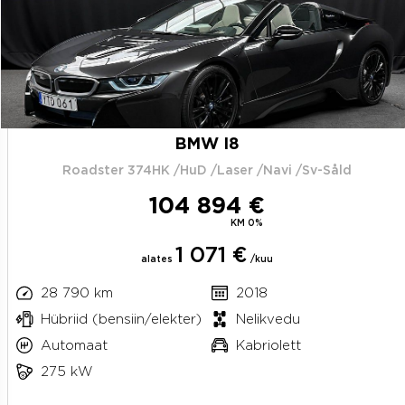
BMW I8
Roadster 374HK /HuD /Laser /Navi /Sv-Såld
104 894 €
KM 0%
1 071 €
alates
/kuu
28 790 km
2018
Hübriid (bensiin/elekter)
Nelikvedu
Automaat
Kabriolett
275 kW