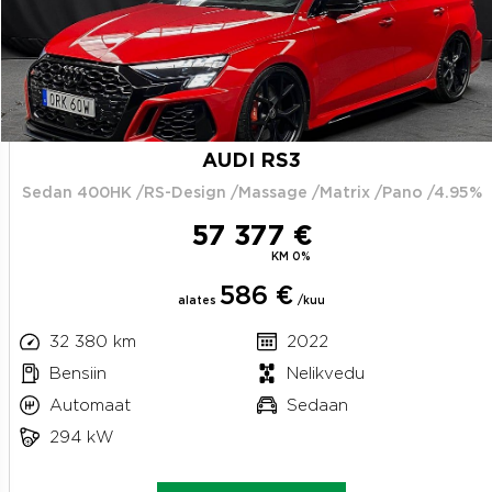
AUDI RS3
Sedan 400HK /RS-Design /Massage /Matrix /Pano /4.95%
57 377 €
KM 0%
586 €
alates
/kuu
32 380 km
2022
Bensiin
Nelikvedu
Automaat
Sedaan
294 kW