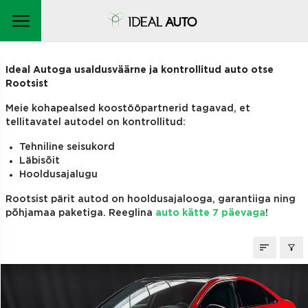
TELLITAVAD AUTOD
Ideal Autoga usaldusväärne ja kontrollitud auto otse
Rootsist
Meie kohapealsed koostööpartnerid tagavad, et
tellitavatel autodel on kontrollitud:
Tehniline seisukord
Läbisõit
Hooldusajalugu
Rootsist pärit autod on hooldusajalooga, garantiiga ning
põhjamaa paketiga. Reeglina
auto kätte 7 päevaga
!