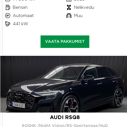
Bensiin
Nelikvedu
Automaat
Muu
441 kW
VAATA PAKKUMIST
AUDI RSQ8
600HK /Night Vision/RS-Sportavgas/HuD