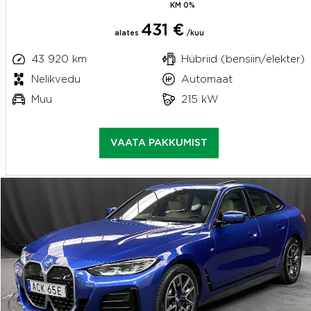
KM 0%
431 €
alates
/kuu
43 920 km
Hübriid (bensiin/elekter)
Nelikvedu
Automaat
Muu
215 kW
VAATA PAKKUMIST