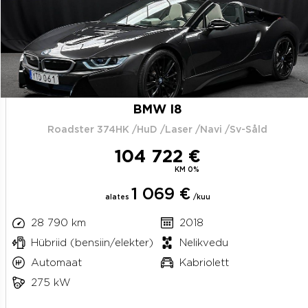
BMW I8
Roadster 374HK /HuD /Laser /Navi /Sv-Såld
104 722 €
KM 0%
1 069 €
alates
/kuu
28 790 km
2018
Hübriid (bensiin/elekter)
Nelikvedu
Automaat
Kabriolett
275 kW