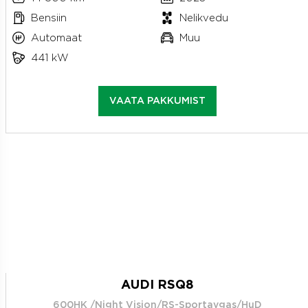
Bensiin
Nelikvedu
Automaat
Muu
441 kW
VAATA PAKKUMIST
AUDI RSQ8
600HK /Night Vision/RS-Sportavgas/HuD