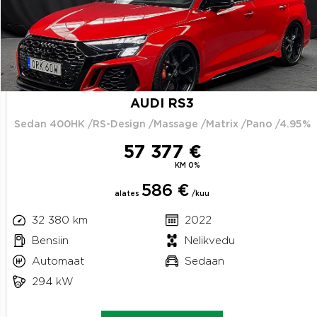
AUDI RS3
Sedan 400HK /RS-Design /Massage /Matrix /Pano /4.95%
57 377 €
KM 0%
586 €
alates
/kuu
32 380 km
2022
Bensiin
Nelikvedu
Automaat
Sedaan
294 kW