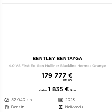
BENTLEY BENTAYGA
4.0 V8 First Edition Mulliner Blackline Hermes Orange
179 777 €
KM 0%
1 835 €
alates
/kuu
52 040 km
2023
Bensiin
Nelikvedu