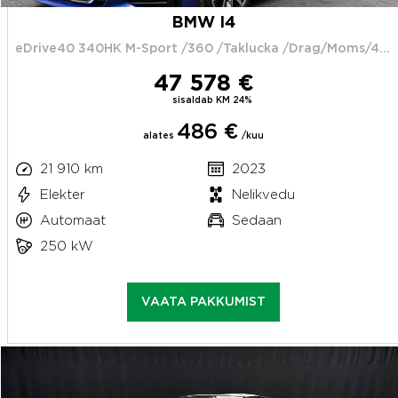
BMW I4
eDrive40 340HK M-Sport /360 /Taklucka /Drag/Moms/4.95%
47 578 €
sisaldab KM 24%
486 €
alates
/kuu
21 910 km
2023
Elekter
Nelikvedu
Automaat
Sedaan
250 kW
VAATA PAKKUMIST