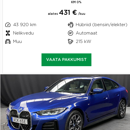
KM 0%
431 €
alates
/kuu
43 920 km
Hübriid (bensiin/elekter)
Nelikvedu
Automaat
Muu
215 kW
VAATA PAKKUMIST