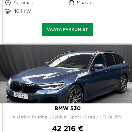
Automaat
Maastur
404 kW
VAATA PAKKUMIST
BMW 530
e xDrive Touring 292HK M-Sport /Drag /HiFi /4.95%
42 216 €