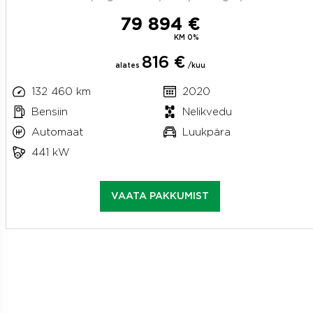
79 894 €
KM 0%
816 €
alates
/kuu
132 460 km
2020
Bensiin
Nelikvedu
Automaat
Luukpära
441 kW
VAATA PAKKUMIST