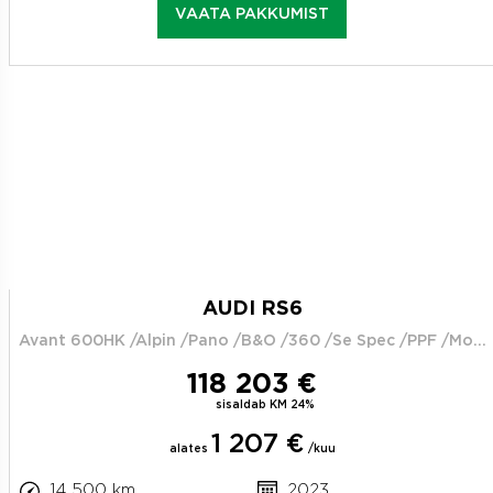
VAATA PAKKUMIST
AUDI RS6
Avant 600HK /Alpin /Pano /B&O /360 /Se Spec /PPF /Moms
118 203 €
sisaldab KM 24%
1 207 €
alates
/kuu
14 500 km
2023