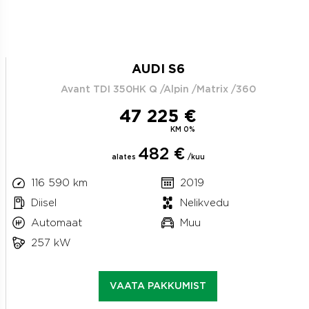
AUDI S6
Avant TDI 350HK Q /Alpin /Matrix /360
47 225 €
KM 0%
482 €
alates
/kuu
116 590 km
2019
Diisel
Nelikvedu
Automaat
Muu
257 kW
VAATA PAKKUMIST