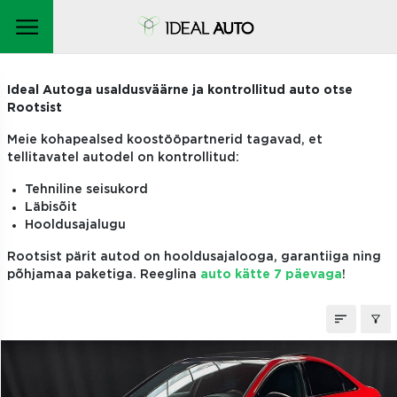
TELLITAVAD AUTOD
Ideal Autoga usaldusväärne ja kontrollitud auto otse
Rootsist
Meie kohapealsed koostööpartnerid tagavad, et
tellitavatel autodel on kontrollitud:
Tehniline seisukord
Läbisõit
Hooldusajalugu
Rootsist pärit autod on hooldusajalooga, garantiiga ning
põhjamaa paketiga. Reeglina
auto kätte 7 päevaga
!