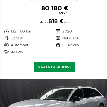
80 180 €
KM 0%
818 €
alates
/kuu
132 460 km
2020
Bensiin
Nelikvedu
Automaat
Luukpära
441 kW
VAATA PAKKUMIST