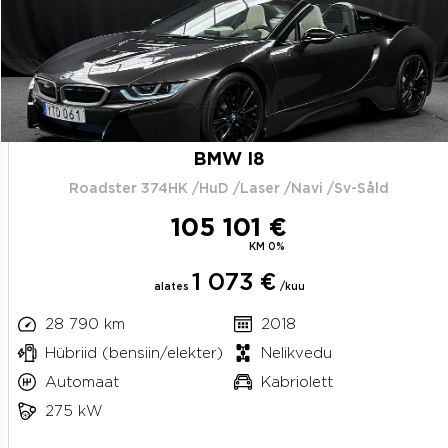
BMW I8
Roadster 374HK /HuD /Laser /Navi /Sv-Såld
105 101 €
KM 0%
1 073 €
alates
/kuu
28 790 km
2018
Hübriid (bensiin/elekter)
Nelikvedu
Automaat
Kabriolett
275 kW