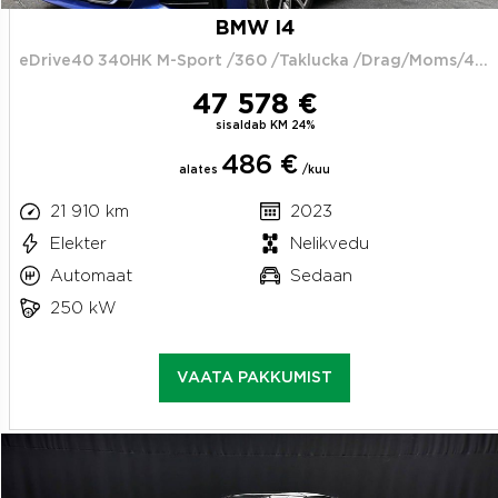
BMW I4
eDrive40 340HK M-Sport /360 /Taklucka /Drag/Moms/4.95%
47 578 €
sisaldab KM 24%
486 €
alates
/kuu
21 910 km
2023
Elekter
Nelikvedu
Automaat
Sedaan
250 kW
VAATA PAKKUMIST