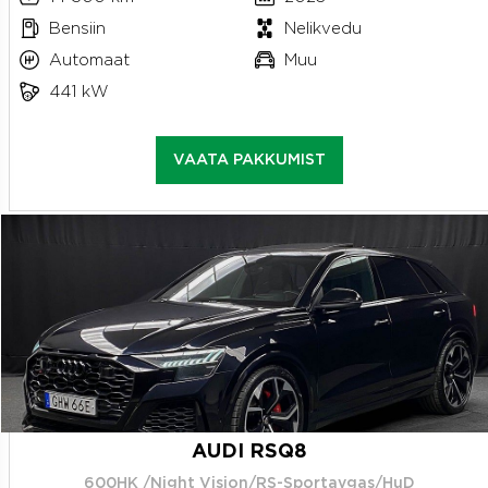
Bensiin
Nelikvedu
Automaat
Muu
441 kW
VAATA PAKKUMIST
AUDI RSQ8
600HK /Night Vision/RS-Sportavgas/HuD