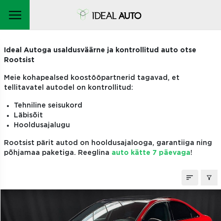
TELLITAVAD AUTOD
Ideal Autoga usaldusväärne ja kontrollitud auto otse
Rootsist
Meie kohapealsed koostööpartnerid tagavad, et
tellitavatel autodel on kontrollitud:
Tehniline seisukord
Läbisõit
Hooldusajalugu
Rootsist pärit autod on hooldusajalooga, garantiiga ning
põhjamaa paketiga. Reeglina
auto kätte 7 päevaga
!