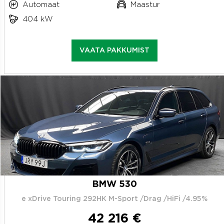
Automaat
Maastur
404 kW
VAATA PAKKUMIST
BMW 530
e xDrive Touring 292HK M-Sport /Drag /HiFi /4.95%
42 216 €