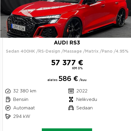
AUDI RS3
Sedan 400HK /RS-Design /Massage /Matrix /Pano /4.95%
57 377 €
KM 0%
586 €
alates
/kuu
32 380 km
2022
Bensiin
Nelikvedu
Automaat
Sedaan
294 kW