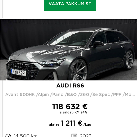
VAATA PAKKUMIST
AUDI RS6
Avant 600HK /Alpin /Pano /B&O /360 /Se Spec /PPF /Moms
118 632 €
sisaldab KM 24%
1 211 €
alates
/kuu
14 500 km
2023