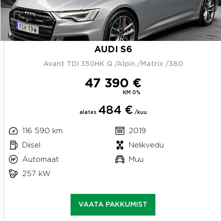
AUDI S6
Avant TDI 350HK Q /Alpin /Matrix /360
47 390 €
KM 0%
484 €
alates
/kuu
116 590 km
2019
Diisel
Nelikvedu
Automaat
Muu
257 kW
VAATA PAKKUMIST