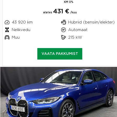
KM 0%
431 €
alates
/kuu
43 920 km
Hübriid (bensiin/elekter)
Nelikvedu
Automaat
Muu
215 kW
VAATA PAKKUMIST