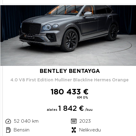
BENTLEY BENTAYGA
4.0 V8 First Edition Mulliner Blackline Hermes Orange
180 433 €
KM 0%
1 842 €
alates
/kuu
52 040 km
2023
Bensiin
Nelikvedu