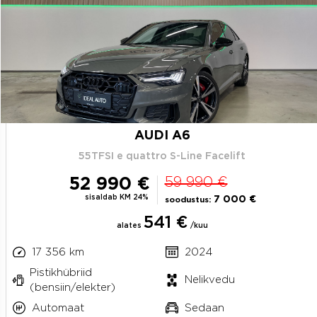
AUDI A6
55TFSI e quattro S-Line Facelift
52 990 €
59 990 €
sisaldab KM 24%
7 000 €
soodustus:
541 €
alates
/kuu
17 356 km
2024
Pistikhübriid
Nelikvedu
(bensiin/elekter)
Automaat
Sedaan