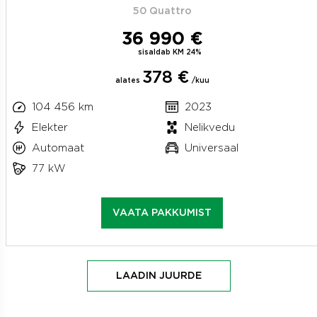
50 Quattro
36 990 €
sisaldab KM 24%
378 €
alates
/kuu
104 456 km
2023
Elekter
Nelikvedu
Automaat
Universaal
77 kW
VAATA PAKKUMIST
LAADIN JUURDE