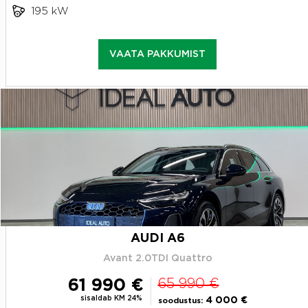
195 kW
VAATA PAKKUMIST
AUDI A6
Avant 2.0TDI Quattro
61 990 €
65 990 €
sisaldab KM 24%
4 000 €
soodustus: