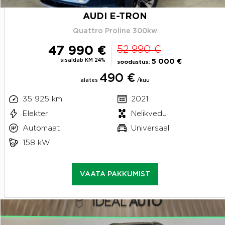
AUDI E-TRON
Quattro Proline 300kw
47 990 €
52 990 €
sisaldab KM 24%
5 000 €
soodustus:
490 €
alates
/kuu
35 925 km
2021
Elekter
Nelikvedu
Automaat
Universaal
158 kW
VAATA PAKKUMIST