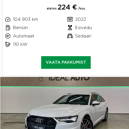
224 €
alates
/kuu
104 903 km
2022
Bensiin
Esivedu
Automaat
Sedaan
110 kW
VAATA PAKKUMIST