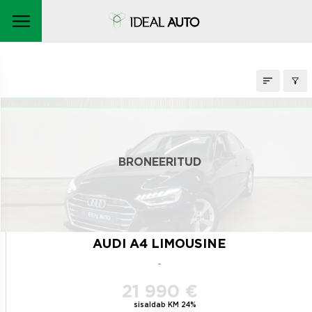
LAOAUTOD
broneeritud
BRONEERITUD
AUDI A4 LIMOUSINE
-
21 990 €
sisaldab KM 24%