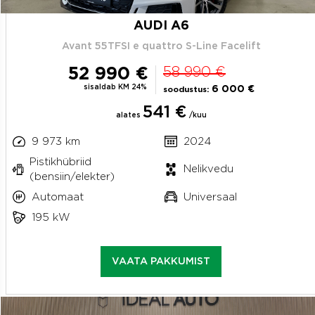
AUDI A6
Avant 55TFSI e quattro S-Line Facelift
52 990 €
58 990 €
sisaldab KM 24%
6 000 €
soodustus:
541 €
alates
/kuu
9 973 km
2024
Pistikhübriid
Nelikvedu
(bensiin/elekter)
Automaat
Universaal
195 kW
VAATA PAKKUMIST