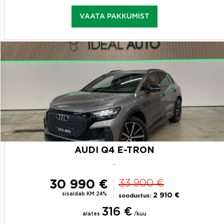
VAATA PAKKUMIST
AUDI Q4 E-TRON
-
30 990 €
33 900 €
sisaldab KM 24%
2 910 €
soodustus:
316 €
alates
/kuu