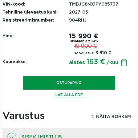
VIN-kood:
TMBJG8NX1PY085737
Tehniline ülevaatus kuni:
2027-05
Registreerimisnumber:
904RHJ
15 990 €
Hind:
sisaldab KM 24%
19 900 €
3 910 €
soodustus:
163 €
Kuumakse:
alates
/kuu
OSTUPÄRING
LAE ALLA PDF
Varustus
SISEVIIMISTLUS