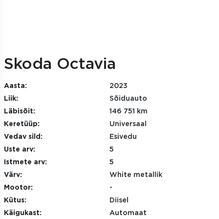
Skoda Octavia
Aasta:
2023
Liik:
Sõiduauto
Läbisõit:
146 751 km
Keretüüp:
Universaal
Vedav sild:
Esivedu
Uste arv:
5
Istmete arv:
5
Värv:
White metallik
Mootor:
-
Kütus:
Diisel
Käigukast:
Automaat