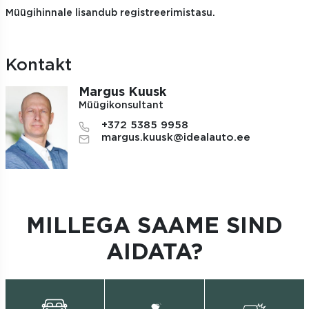
Müügihinnale lisandub registreerimistasu.
Kontakt
Margus Kuusk
Müügikonsultant
+372 5385 9958
margus.kuusk@idealauto.ee
MILLEGA SAAME SIND
AIDATA?