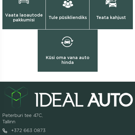
Vaata laoautode
Tule püsikliendiks
Teata kahjust
pakkumisi
Küsi oma vana auto
hinda
Peterburi tee 47C,
Tallinn
+372 663 0873