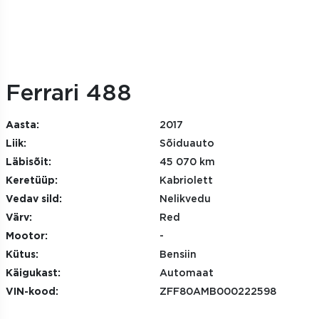
Ferrari 488
Aasta:
2017
Liik:
Sõiduauto
Läbisõit:
45 070 km
Keretüüp:
Kabriolett
Vedav sild:
Nelikvedu
Värv:
Red
Mootor:
-
Kütus:
Bensiin
Käigukast:
Automaat
VIN-kood:
ZFF80AMB000222598