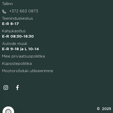
Tallinn
+372 663 0873
Teeninduskeskus
E-R 8-17
Kahjukäsitlus
E-R 08:30-16:30
Autode müük
E-R 9-18 ja L 10-14
Meie privaatsuspoliitika
Küpsistepoliitika
Mootorsõiduki utiliseerimine
Instagrammi ikoon
Facebooki ikoon
© 2025