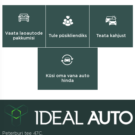
Vaata laoautode
Tule püsikliendiks
Teata kahjust
pakkumisi
Küsi oma vana auto
hinda
Peterburi tee 47C,