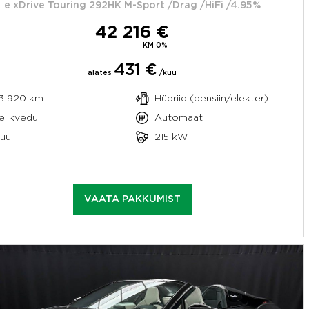
e xDrive Touring 292HK M-Sport /Drag /HiFi /4.95%
42 216 €
KM 0%
431 €
alates
/kuu
3 920 km
Hübriid (bensiin/elekter)
elikvedu
Automaat
uu
215 kW
VAATA PAKKUMIST