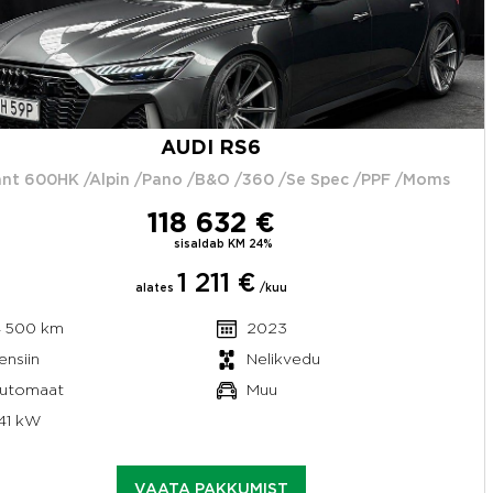
AUDI RS6
nt 600HK /Alpin /Pano /B&O /360 /Se Spec /PPF /Moms
118 632 €
sisaldab KM 24%
1 211 €
alates
/kuu
4 500 km
2023
ensiin
Nelikvedu
utomaat
Muu
41 kW
VAATA PAKKUMIST