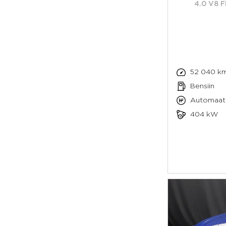
4.0 V8 F
52 040 k
Bensiin
Automaat
404 kW