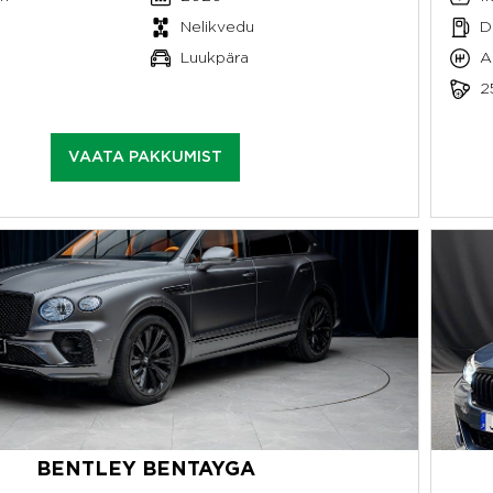
Nelikvedu
Di
Luukpära
A
2
VAATA PAKKUMIST
BENTLEY BENTAYGA