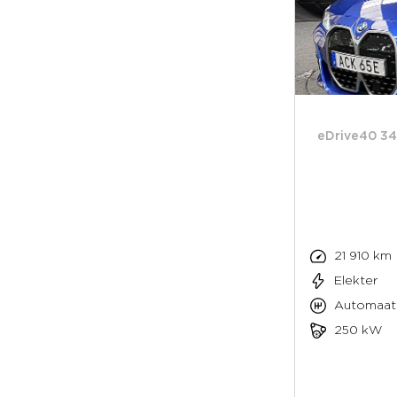
eDrive40 3
21 910 km
Elekter
Automaat
250 kW