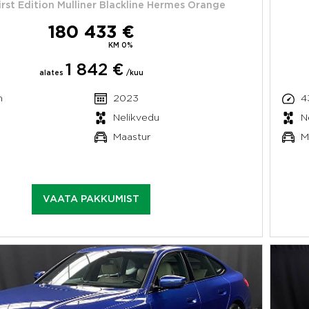
irst Edition Mulliner Blackline Hermes Orange
180 433 €
KM 0%
1 842 €
alates
/kuu
m
2023
4
Nelikvedu
N
Maastur
M
VAATA PAKKUMIST