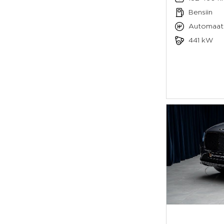
Bensiin
Automaat
441 kW