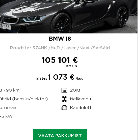
BMW I8
Roadster 374HK /HuD /Laser /Navi /Sv-Såld
105 101 €
KM 0%
1 073 €
alates
/kuu
8 790 km
2018
übriid (bensiin/elekter)
Nelikvedu
utomaat
Kabriolett
75 kW
VAATA PAKKUMIST