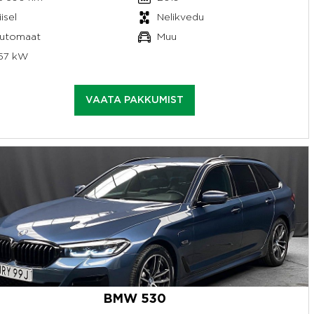
isel
Nelikvedu
utomaat
Muu
57 kW
VAATA PAKKUMIST
BMW 530