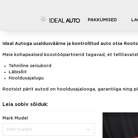
PAKKUMISED
LA
TELLITAVAD AUTOD
Ideal Autoga usaldusväärne ja kontrollitud auto otse Roots
Meie kohapealsed koostööpartnerid tagavad, et tellitavatel
Tehniline seisukord
Läbisõit
Hooldusajalugu
Rootsist pärit autod on hooldusajalooga, garantiiga ning 
Leia sobiv sõiduk:
Mark Mudel
Kõik margid