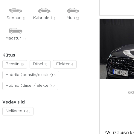
Sedaan
Kabriolett
Muu
5
5
12
Maastur
19
Kütus
Bensiin
Diisel
Elekter
16
18
4
Hübriid (bensiin/elekter)
5
Hübriid (diisel / elekter)
2
60
Vedav sild
Nelikvedu
45
132 460 k