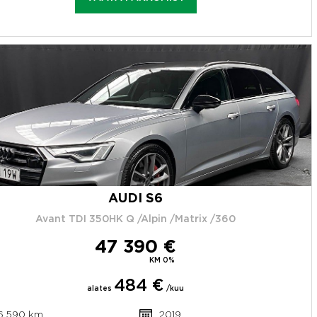
AUDI S6
Avant TDI 350HK Q /Alpin /Matrix /360
47 390 €
KM 0%
484 €
alates
/kuu
16 590 km
2019