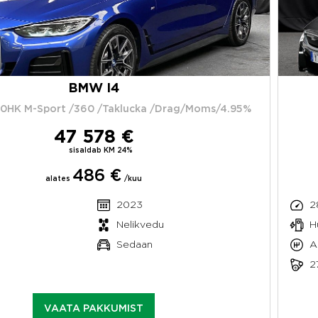
BMW I4
40HK M-Sport /360 /Taklucka /Drag/Moms/4.95%
47 578 €
sisaldab KM 24%
486 €
alates
/kuu
2023
2
Nelikvedu
H
Sedaan
A
2
VAATA PAKKUMIST