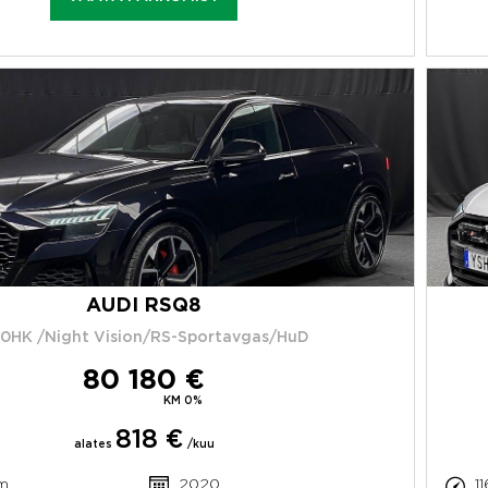
AUDI RSQ8
0HK /Night Vision/RS-Sportavgas/HuD
80 180 €
KM 0%
818 €
alates
/kuu
m
2020
1