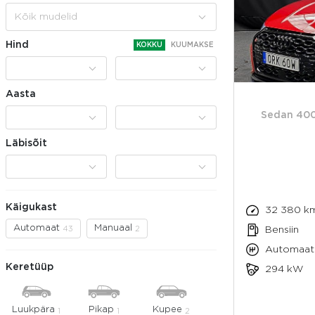
Kõik mudelid
Hind
KOKKU
KUUMAKSE
Aasta
Sedan 400
Läbisõit
Käigukast
32 380 k
Automaat
Manuaal
43
2
Bensiin
Automaat
Keretüüp
294 kW
Luukpära
Pikap
Kupee
1
1
2